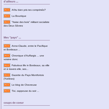
d'ailleurs ...
A©tu bien pris tes comprimés?
La Bourrique
"fraise des bois" militant socialiste
des Deux Sèvres
Mes "pays" ...
Anne-Claude, entre le Pacifique
et Bordeaux ...
Chronique d'Auffargis ... une
voisine donc
Fabulous life in Bordeaux, sa ville
et à travers elle, ses...
Gazette du Pays Montfortois
(Yvelines)
Le blog de Chevreuse
Tivi, zappeuse du soir ...
coups de coeur