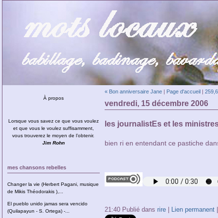
« Bon anniversaire Jane
|
Page d'accueil
|
259,6
À propos
vendredi, 15 décembre 2006
Lorsque vous savez ce que vous voulez
les journalistEs et les ministre
et que vous le voulez suffisamment,
vous trouverez le moyen de l’obtenir.
bien ri en entendant ce pastiche dan
Jim Rohn
mes chansons rebelles
Changer la vie (Herbert Pagani, musique
de Mikis Théodorakis ),...
El pueblo unido jamas sera vencido
21:40 Publié dans
rire
|
Lien permanent
(Quilapayun - S. Ortega) -...