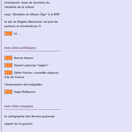
enluminure: base de données du
ministère de la culture
expo "Bestiaire du Moyen Âge" à la BNF
le site de Brigitte Marchand, ma prof de
peinture et d'enluminure !!!
lui ...
mes sites politiques
Benoit Hamon
Daniel Lattanzio 'l'aiglon"
Didier Fischer, conseiller régional
d'ile de France
l'observatoire des inégalités
Najat Belkacem
mes sites voyages
la cartographie des fleuves guyanais
regard sur la guyane