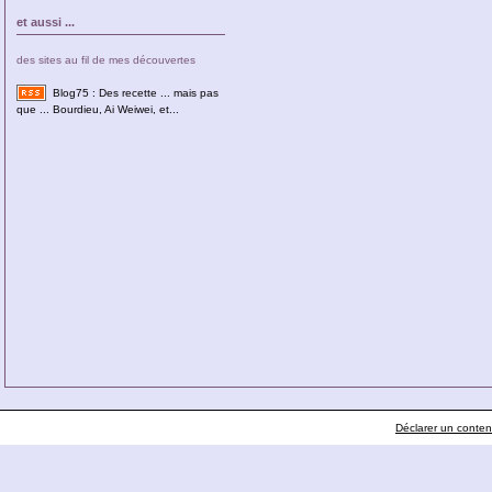
et aussi ...
des sites au fil de mes découvertes
Blog75 : Des recette ... mais pas
que ... Bourdieu, Ai Weiwei, et...
Déclarer un contenu 