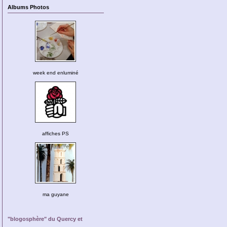
Albums Photos
week end enluminé
affiches PS
ma guyane
"blogosphère" du Quercy et