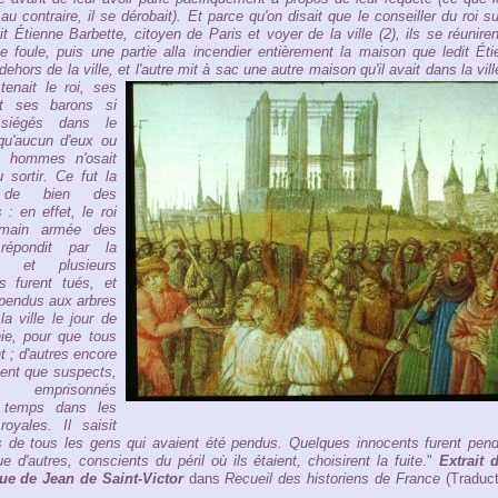
 au contraire, il se dérobait). Et parce qu'on disait que le conseiller du roi s
it Étienne Barbette, citoyen de Paris et voyer de la ville (2), ils se réunire
e foule, puis une partie alla incendier entièrement la maison que ledit Ét
dehors de la ville, et l'autre mit à sac une autre maison qu'il avait dans la vill
 tenait le roi, ses
et ses barons si
ssiégés dans le
qu'aucun d'eux ou
s hommes n'osait
u sortir. Ce fut la
n de bien des
 : en effet, le roi
 main armée des
répondit par la
e, et plusieurs
s furent tués, et
 pendus aux arbres
la ville le jour de
nie, pour que tous
t ; d'autres encore
aient que suspects,
t emprisonnés
 temps dans les
royales. Il saisit
s de tous les gens qui avaient été pendus. Quelques innocents furent pend
e d'autres, conscients du péril où ils étaient, choisirent la fuite
."
Extrait 
ue de Jean de Saint-Victor
dans
Recueil des historiens de France
(Traduct