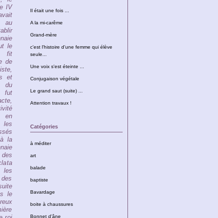
pe IV
Il était une fois ...
avait
t au
A la mi-carême
blir
Grand-mère
naie
t le
c'est l'histoire d'une femme qui élève
 fit
seule...
te de
Une voix s'est éteinte ...
ste,
es et
Conjugaison végétale
 du
Le grand saut (suite) ...
 fut
cte,
Attention travaux !
ivité
 en
 les
Catégories
ssés
à la
à méditer
naie
 des
art
clata
balade
 les
 des
baptiste
suite
Bavardage
s le
breux
boite à chaussures
mière
e roi
Bonnet d'âne