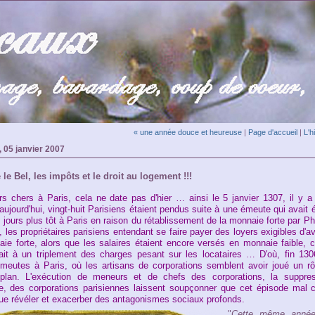
« une année douce et heureuse
|
Page d'accueil
|
L'h
 05 janvier 2007
 le Bel, les impôts et le droit au logement !!!
rs chers à Paris, cela ne date pas d'hier … ainsi le 5 janvier 1307, il y a
aujourd'hui,
vingt-huit Parisiens étaient pendus suite à une émeute qui avait 
jours plus tôt
à Paris en raison du rétablissement de la monnaie forte par Ph
, les propriétaires parisiens entendant se faire payer des loyers exigibles d'
ie forte, alors que les salaires étaient encore versés en monnaie faible, c
ait à un triplement des charges pesant sur les locataires … D'où, fin 130
meutes à Paris, où les artisans de corporations semblent avoir joué un rô
 plan. L'exécution de meneurs et de chefs des corporations, la suppres
re, des corporations parisiennes laissent soupçonner que cet épisode mal 
 que révéler et exacerber des antagonismes sociaux profonds.
"
Cette même année