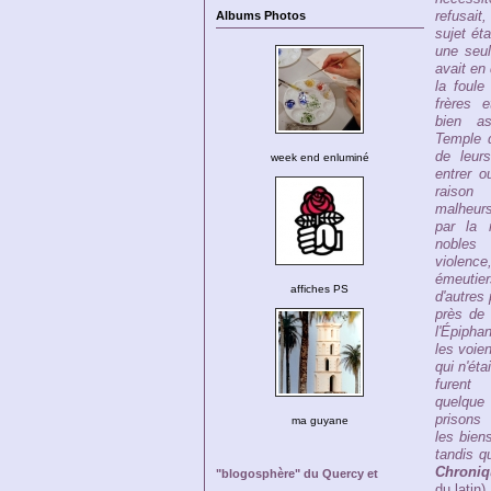
refusait,
Albums Photos
sujet éta
une seul
avait en 
la foule
frères 
bien a
Temple 
de leur
week end enluminé
entrer o
raiso
malheurs
par la
nobles 
violenc
émeutier
affiches PS
d'autres
près de 
l'Épipha
les voien
qui n'ét
furen
quelque
prisons 
ma guyane
les bien
tandis qu
Chroniq
"blogosphère" du Quercy et
du latin)