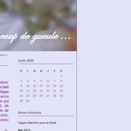
iver »
Août 2026
D
L
M
M
J
V
S
1
2
3
4
5
6
7
8
 donc
9
10
11
12
13
14
15
éclaté
16
17
18
19
20
21
22
ilippe
avance
23
24
25
26
27
28
29
e qui
30
31
6, de
le de
Notes récentes
sion,
connu
Vague blanche pour la Syrie
, le
Mai 2012