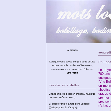
À propos
vendredi,
Lorsque vous savez ce que vous voulez
Philippe
et que vous le voulez suffisamment,
vous trouverez le moyen de l’obtenir.
Les loye
Jim Rohn
700 ans 
quelques 
IV le Bel
mes chansons rebelles
en monna
aboutiss
graves é
Changer la vie (Herbert Pagani, musique
premier
de Mikis Théodorakis ),...
provisoi
El pueblo unido jamas sera vencido
n'a fait
(Quilapayun - S. Ortega) -...