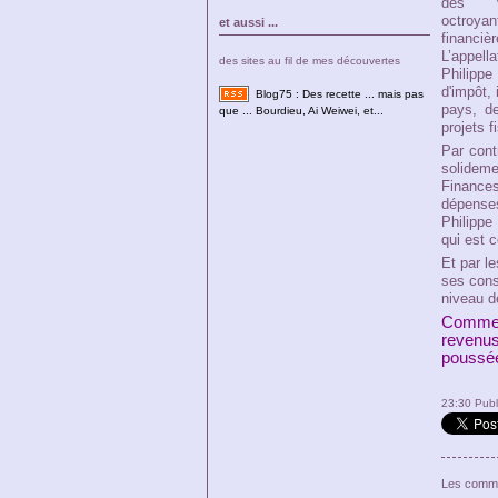
des v
octroya
et aussi ...
financi
L’appell
des sites au fil de mes découvertes
Philippe
d'impôt, 
Blog75 : Des recette ... mais pas
pays, de
que ... Bourdieu, Ai Weiwei, et...
projets 
Par cont
solideme
Finances
dépenses
Philippe
qui est c
Et par le
ses conse
niveau de
Comme o
revenus
poussée
23:30 Pub
Les comme