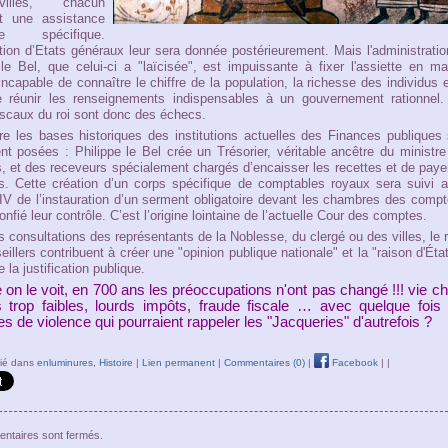
illes, chacun
nt une assistance
ère spécifique.
ation d’Etats généraux leur sera donnée postérieurement. Mais l'administrati
 le Bel, que celui-ci a "laïcisée", est impuissante à fixer l'assiette en ma
incapable de connaître le chiffre de la population, la richesse des individus 
 réunir les renseignements indispensables à un gouvernement rationnel.
fiscaux du roi sont donc des échecs.
re les bases historiques des institutions actuelles des Finances publiques
nt posées : Philippe le Bel crée un Trésorier, véritable ancêtre du ministr
, et des receveurs spécialement chargés d’encaisser les recettes et de paye
. Cette création d’un corps spécifique de comptables royaux sera suivi a
 IV de l’instauration d’un serment obligatoire devant les chambres des comp
onfié leur contrôle. C’est l’origine lointaine de l’actuelle Cour des comptes.
s consultations des représentants de la Noblesse, du clergé ou des villes, le r
illers contribuent à créer une "opinion publique nationale" et la "raison d'Éta
 la justification publique.
n le voit, en 700 ans les préoccupations n'ont pas changé !!! vie ch
 trop faibles, lourds impôts, fraude fiscale … avec quelque fois
s de violence qui pourraient rappeler les "Jacqueries" d'autrefois ?
lié dans
enluminures
,
Histoire
|
Lien permanent
|
Commentaires (0)
|
Facebook
|
|
ntaires sont fermés.