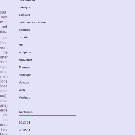
musique
tout,
peinture
 ses
e le
petit conte culinaire
s ont
poèmes
ales.
 de
puzzle
bles
rire
ient
i ne
sculpture
rner
souvenirs
enus
yal
Thomas
ions
traditions
es en
ions
Voyage
des
Web
ains
x),
Yvelines
lles
ans)
ergé
Archives
s de
, ou
2013-03
des)
 tels
2012-04
"faux