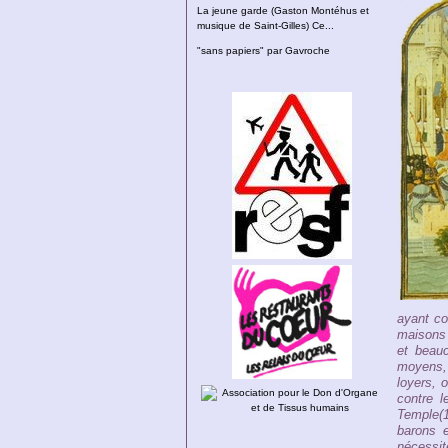
La jeune garde (Gaston Montéhus et
musique de Saint-Gilles) Ce...
"sans papiers" par Gavroche
ayant co
maisons 
et beauc
moyens, 
loyers, 
contre l
Temple(1
barons e
nécessit