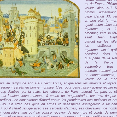
roi de France Philip
voulut, ainsi qu'il l'
promis auparavan
pape Benoît XI, réta
en bon état la mon
ayant cours dans tou
royaume ; et il
ordonner, vers la fê
saint Jean Bapti
partout par les vill
les châteaux
royaume, ainsi qu'il
consigné dans l'a
qu'à partir de la Nat
de la Vierge
septembre, tous
contrats seraient pa
en bonne monnaie, 
valeur de la mon
urs au temps de son aïeul Saint Louis, et que tous les revenus et loyers
seraient versés en bonne monnaie. C'est pour cette raison qu'une révolte é
oup d'autres par la suite. Les citoyens de Paris, surtout les pauvres et
qui louaient leurs maisons, à cause de l'augmentation par trois du prix
ourdirent une conspiration d'abord contre les propriétaires des maisons et en
e roi. En effet, ces gens en armes et désespérés assiégèrent le roi dan
), où il s'était réfugié avec ses sergents d'armes, ses chevaliers, de nom
t conseillers afin qu'il ne puisse recevoir de nourriture et objets de pre
é avant de leur avoir parlé pacifiquement à propos de leur requête (ce que l