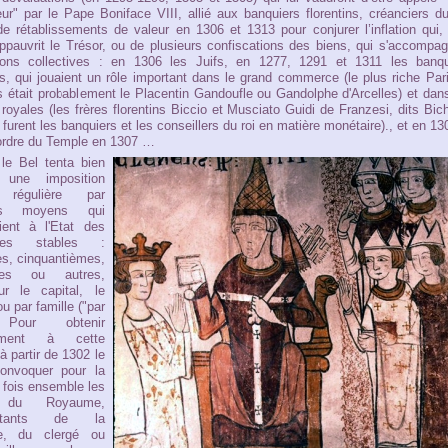
r" par le Pape Boniface VIII, allié aux banquiers florentins, créanciers du
de rétablissements de valeur en 1306 et 1313 pour conjurer l’inflation qui,
ppauvrit le Trésor, ou de plusieurs confiscations des biens, qui s'accompa
sions collectives : en 1306 les Juifs, en 1277, 1291 et 1311 les banqu
, qui jouaient un rôle important dans le grand commerce (le plus riche Par
 était probablement le Placentin Gandoufle ou Gandolphe d'Arcelles) et dan
 royales (les frères florentins Biccio et Musciato Guidi de Franzesi, dits Bic
urent les banquiers et les conseillers du roi en matière monétaire)., et en 13
ordre du Temple en 1307 …
 le Bel tenta bien
ir une imposition
e régulière par
ents moyens qui
ient à l'Etat des
rces stables :
s, cinquantièmes,
èmes ou autres,
ur le capital, le
u par famille ("par
 Pour obtenir
ntiment à cette
à partir de 1302 le
convoquer pour la
 fois ensemble les
s du Royaume,
entants de la
e, du clergé ou