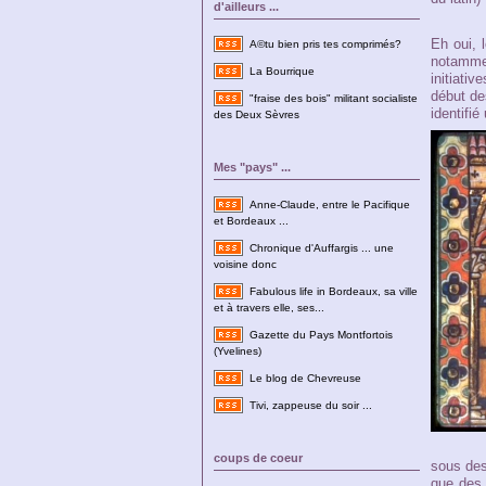
d'ailleurs ...
Eh oui, 
A©tu bien pris tes comprimés?
notamme
La Bourrique
initiati
début de
"fraise des bois" militant socialiste
identifié
des Deux Sèvres
Mes "pays" ...
Anne-Claude, entre le Pacifique
et Bordeaux ...
Chronique d'Auffargis ... une
voisine donc
Fabulous life in Bordeaux, sa ville
et à travers elle, ses...
Gazette du Pays Montfortois
(Yvelines)
Le blog de Chevreuse
Tivi, zappeuse du soir ...
coups de coeur
sous des 
que des 