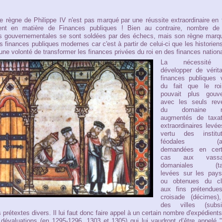
le règne de Philippe IV n'est pas marqué
par une réussite extraordinaire
en 
nt en matière de Finances publiques ! Bien au contraire, nombre de
ves gouvernementales se sont soldées par des échecs, mais son règne marqu
s finances publiques modernes car c'est à partir de celui-ci que les historien
 une volonté de transformer les finances privées du roi en des finances nation
La nécessité
développer de vérita
finances publiques v
du fait que le ro
pouvait plus gouve
avec les seuls rev
du domaine ro
augmentés de taxat
extraordinaires levé
vertu des institut
féodales (ai
demandées en cert
cas aux vassau
domaniales (tai
levées sur les pays
ou obtenues du cl
aux fins prétendue
croisade (décimes)
des villes (subsi
prétextes divers. Il lui faut donc faire appel à un certain nombre d'expédients
dévaluations (en 1295-1296, 1303 et 1305) qui lui vaudront d’être appelé 