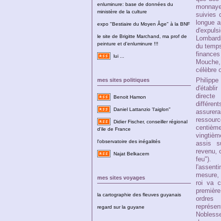
enluminure: base de données du
monnayeu
ministère de la culture
suivies 
longue a
expo "Bestiaire du Moyen Âge" à la BNF
d'expul
le site de Brigitte Marchand, ma prof de
Lombards
peinture et d'enluminure !!!
du temps
finances
lui ...
Mouche, f
célèbre 
Philippe
mes sites politiques
d'établ
direct
Benoit Hamon
différ
Daniel Lattanzio 'l'aiglon"
assurera
ressou
Didier Fischer, conseiller régional
centième
d'ile de France
vingti
l'observatoire des inégalités
assis s
revenu, o
Najat Belkacem
feu").
l'asse
mesure, 
mes sites voyages
roi va 
première
la cartographie des fleuves guyanais
ordre
représ
regard sur la guyane
Nobless