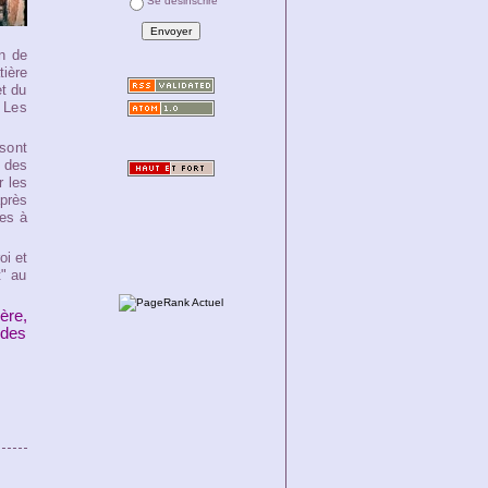
Se désinscrire
on de
tière
et du
 Les
 sont
e des
r les
près
tes à
oi et
t" au
ère,
 des