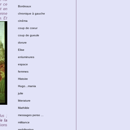
ur ce
Bordeaux
nt en
ienne
chronique à gauche
e.
Et
cinéma
coup de coeur
coup de gueule
dorure
Elise
enluminures
espace
femmes
Histoire
Hugo...mania
julie
litterature
Mathilde
us ;
messages perso ...
de la
militance
ions
mobilisation