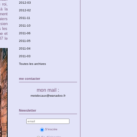
2012-03
 roi,
 à la
2012-02
gnent
2011-11
iers
isien
2011-10
s les
he et
2011-06
07 le
2011-05
2011-04
2011-03
Toutes les archives
me contacter
mon mail :
motslocaux@wanadoo.fr
Newsletter
S'inscrire