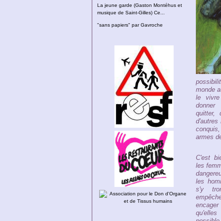
La jeune garde (Gaston Montéhus et
musique de Saint-Gilles) Ce...
"sans papiers" par Gavroche
possibi
monde au
le vivr
donner
quitter,
d'autres
conquis, 
armes de 
C'est b
les femm
dangere
les hom
s'y tr
empêch
encager
qu'elle
possible