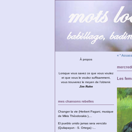
« " Assass
À propos
mercredi
Lorsque vous savez ce que vous voulez
et que vous le voulez suffisamment,
Les fem
vous trouverez le moyen de l’obtenir.
Jim Rohn
mes chansons rebelles
Changer la vie (Herbert Pagani, musique
de Mikis Théodorakis ),...
El pueblo unido jamas sera vencido
(Quilapayun - S. Ortega) -...