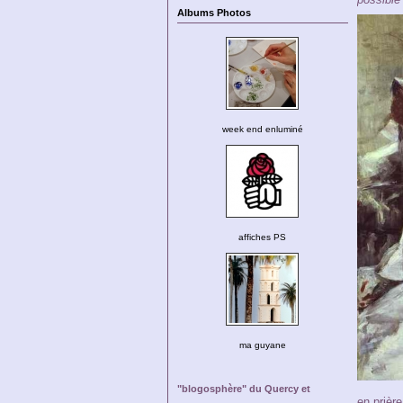
Albums Photos
week end enluminé
affiches PS
ma guyane
"blogosphère" du Quercy et
en prière