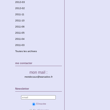
2012-03
2012-02
2011-11
2011-10
2011-06
2011-05
2011-04
2011-03
Toutes les archives
me contacter
mon mail :
motslocaux@wanadoo.fr
Newsletter
S'inscrire