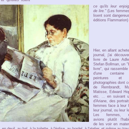
ce qu'ils leur enjoi
de lire."
(Les femmes
lisent sont dangereu
éditions Flammarion)
Hier, en allant achet
journal, j'ai découve
livre de Laure Adle
Stefan Bollman, un "
livre", qui rassemble
d'une centaine
peintures et
photographies dont c
de Rembrandt, Ma
Matisse, Edward Hop
etc. ... en suivant u
d'Ariane, des portrai
femmes face à leur l
leur journal, ou leur le
Les femmes, n
avions plutôt l'habi
de les voir en mater
, en deuil, au bal, à la toilette, à l'église, au bordel, à l'atelier, et même au tra