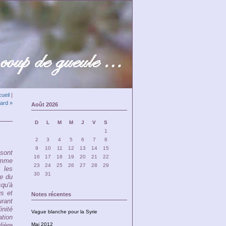
ueil
|
nard »
Août 2026
D
L
M
M
J
V
S
1
2
3
4
5
6
7
8
9
10
11
12
13
14
15
sont
16
17
18
19
20
21
22
omme
23
24
25
26
27
28
29
 les
30
31
e du
qu'à
us et
Notes récentes
rant
nité
Vague blanche pour la Syrie
tion
ière
Mai 2012