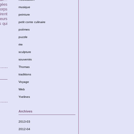
gées
musique
corps
irent
peinture
ieurs
petit conte culinaire
s qui
poèmes
puzzle
rire
sculpture
souvenirs
Thomas
traditions
Voyage
Web
Yvelines
Archives
2013-03
2012-04