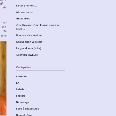
its,
Il était une fois ...
, de
A la mi-carême
Grand-mère
é ou
c'est l'histoire d'une femme qui élève
 les
seule...
 de
 une
Une voix s'est éteinte ...
Conjugaison végétale
Le grand saut (suite) ...
Attention travaux !
Catégories
à méditer
art
balade
baptiste
Bavardage
boite à chaussures
Bonnet d'âne