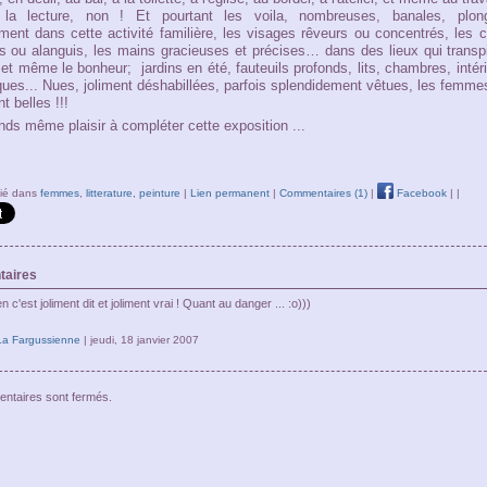
la lecture, non ! Et pourtant les voila, nombreuses, banales, plon
ement dans cette activité familière, les visages rêveurs ou concentrés, les 
 ou alanguis, les mains gracieuses et précises… dans des lieux qui transp
r et même le bonheur; jardins en été, fauteuils profonds, lits, chambres, intér
ues... Nues, joliment déshabillées, parfois splendidement vêtues, les femme
nt belles !!!
ends même plaisir à compléter cette exposition ...
lié dans
femmes
,
litterature
,
peinture
|
Lien permanent
|
Commentaires (1)
|
Facebook
|
|
aires
c'est joliment dit et joliment vrai ! Quant au danger ... :o)))
La Fargussienne
| jeudi, 18 janvier 2007
ntaires sont fermés.