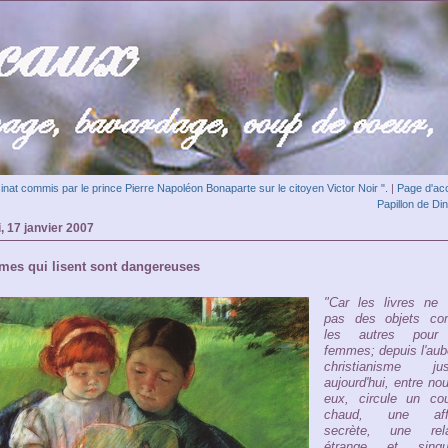
inat commis par le prince Pierre Napoléon Bonaparte sur le citoyen Victor Noir ".
|
Page d'acc
Papillon de Di
, 17 janvier 2007
mes qui lisent sont dangereuses
"Car les livres ne 
pas des objets c
les autres pour
femmes; depuis l'aub
christianisme jus
aujourd'hui, entre no
eux, circule un cou
chaud, une affi
secrète, une rela
étrange et singul