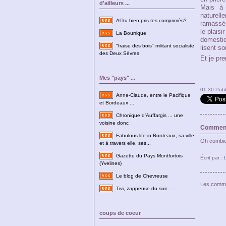
d'ailleurs ...
Mais à 
naturell
A©tu bien pris tes comprimés?
ramassés
le plaisi
La Bourrique
domestiq
"fraise des bois" militant socialiste
lisent so
des Deux Sèvres
Et je pr
Mes "pays" ...
01:30 Pub
Anne-Claude, entre le Pacifique
et Bordeaux ...
Chronique d'Auffargis ... une
voisine donc
Comment
Fabulous life in Bordeaux, sa ville
Oh combien 
et à travers elle, ses...
Gazette du Pays Montfortois
Écrit par :
(Yvelines)
Le blog de Chevreuse
Les comme
Tivi, zappeuse du soir ...
coups de coeur