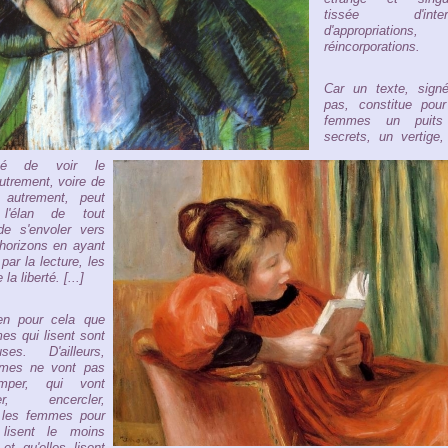
tissée d'interd
d'appropriations
réincorporations.
Car un texte, sign
pas, constitue pour
femmes un puits
secrets, un vertige,
lité de voir le
trement, voire de
e autrement, peut
 l'élan de tout
 de s'envoler vers
 horizons en ayant
par la lecture, les
la liberté. [...]
ien pour cela que
es qui lisent sont
uses. D'ailleurs,
mes ne vont pas
omper, qui vont
er, encercler,
 les femmes pour
s lisent le moins
 et qu'elles lisent