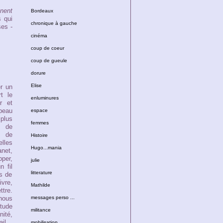
gnent
Bordeaux
 qui
chronique à gauche
ses -
cinéma
coup de coeur
coup de gueule
dorure
Elise
er un
rt le
enluminures
r et
beau
espace
 plus
femmes
 de
 de
Histoire
elles
Hugo...mania
net,
per,
julie
n fil
litterature
ts de
ivre,
Mathilde
ttre.
ous
messages perso ...
tude
militance
nité,
vail…
mobilisation