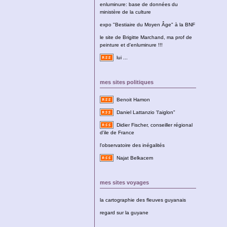
enluminure: base de données du
ministère de la culture
expo "Bestiaire du Moyen Âge" à la BNF
le site de Brigitte Marchand, ma prof de
peinture et d'enluminure !!!
lui ...
mes sites politiques
Benoit Hamon
Daniel Lattanzio 'l'aiglon"
Didier Fischer, conseiller régional
d'ile de France
l'observatoire des inégalités
Najat Belkacem
mes sites voyages
la cartographie des fleuves guyanais
regard sur la guyane