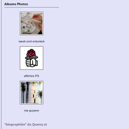
Albums Photos
week end enluminé
affiches PS
ma guyane
"blogosphère" du Quercy et