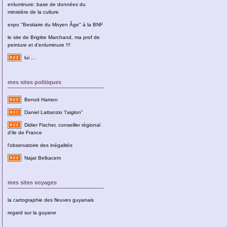
enluminure: base de données du
ministère de la culture
expo "Bestiaire du Moyen Âge" à la BNF
le site de Brigitte Marchand, ma prof de
peinture et d'enluminure !!!
lui ...
mes sites politiques
Benoit Hamon
Daniel Lattanzio 'l'aiglon"
Didier Fischer, conseiller régional
d'ile de France
l'observatoire des inégalités
Najat Belkacem
mes sites voyages
la cartographie des fleuves guyanais
regard sur la guyane