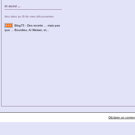
et aussi ...
des sites au fil de mes découvertes
Blog75 : Des recette ... mais pas
que ... Bourdieu, Ai Weiwei, et...
Déclarer un contenu 