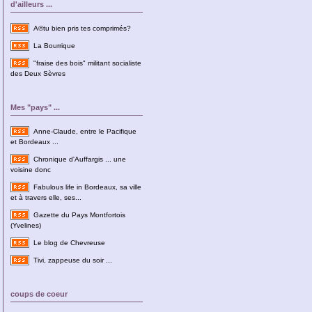
d'ailleurs ...
A©tu bien pris tes comprimés?
La Bourrique
"fraise des bois" militant socialiste
des Deux Sèvres
Mes "pays" ...
Anne-Claude, entre le Pacifique
et Bordeaux ...
Chronique d'Auffargis ... une
voisine donc
Fabulous life in Bordeaux, sa ville
et à travers elle, ses...
Gazette du Pays Montfortois
(Yvelines)
Le blog de Chevreuse
Tivi, zappeuse du soir ...
coups de coeur