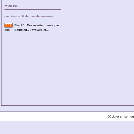
et aussi ...
des sites au fil de mes découvertes
Blog75 : Des recette ... mais pas
que ... Bourdieu, Ai Weiwei, et...
Déclarer un contenu 