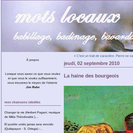
« C’est un trait de caractère. Pierre ne sau
À propos
jeudi, 02 septembre 2010
Lorsque vous savez ce que vous voulez
La haine des bourgeois
et que vous le voulez suffisamment,
vous trouverez le moyen de l’obtenir.
Jim Rohn
mes chansons rebelles
Changer la vie (Herbert Pagani, musique
de Mikis Théodorakis ),...
El pueblo unido jamas sera vencido
(Quilapayun - S. Ortega) -...