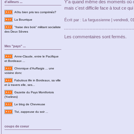
Y'a quand même des moments où on 
d'ailleurs ...
mais c'est difficile face à tout ce q
A©tu bien pris tes comprimés?
Écrit par : La fargussienne | vendredi, 
La Bourrique
"fraise des bois" militant socialiste
des Deux Sèvres
Les commentaires sont fermés.
Mes "pays" ...
Anne-Claude, entre le Pacifique
et Bordeaux ...
Chronique d'Auffargis ... une
voisine donc
Fabulous life in Bordeaux, sa ville
et à travers elle, ses...
Gazette du Pays Montfortois
(Yvelines)
Le blog de Chevreuse
Tivi, zappeuse du soir ...
coups de coeur