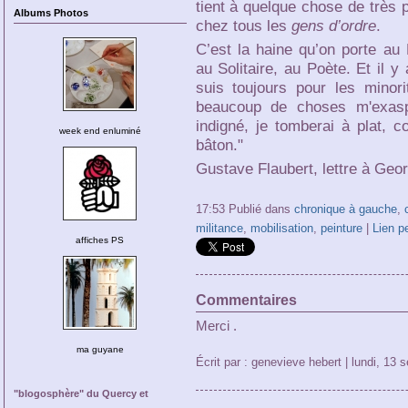
tient à quelque chose de très 
Albums Photos
chez tous les
gens d’ordre
.
C’est la haine qu’on porte au 
au Solitaire, au Poète. Et il y
suis toujours pour les minori
beaucoup de choses m'exasp
indigné, je tomberai à plat,
week end enluminé
bâton."
Gustave Flaubert, lettre à Geor
17:53 Publié dans
chronique à gauche
,
militance
,
mobilisation
,
peinture
|
Lien p
affiches PS
Commentaires
Merci .
ma guyane
Écrit par : genevieve hebert | lundi, 13
"blogosphère" du Quercy et