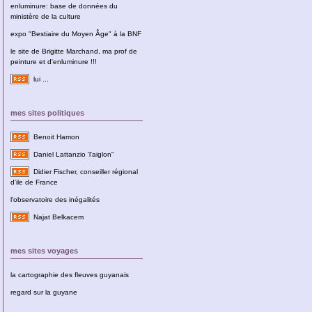
enluminure: base de données du
ministère de la culture
expo "Bestiaire du Moyen Âge" à la BNF
le site de Brigitte Marchand, ma prof de
peinture et d'enluminure !!!
lui ...
mes sites politiques
Benoit Hamon
Daniel Lattanzio 'l'aiglon"
Didier Fischer, conseiller régional
d'ile de France
l'observatoire des inégalités
Najat Belkacem
mes sites voyages
la cartographie des fleuves guyanais
regard sur la guyane