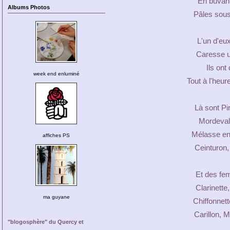
En buvant
Albums Photos
Pâles sous
L'un d'eux
Caresse u
Ils ont 
week end enluminé
Tout à l'heur
Là sont Pi
Mordeval,
Mélasse en
affiches PS
Ceinturon, 
Et des fe
Clarinette
ma guyane
Chiffonnett
Carillon, 
"blogosphère" du Quercy et