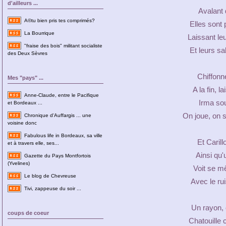
d'ailleurs ...
Avalant 
A©tu bien pris tes comprimés?
Elles sont
La Bourrique
Laissant le
"fraise des bois" militant socialiste
Et leurs sa
des Deux Sèvres
Chiffonne
Mes "pays" ...
A la fin, 
Anne-Claude, entre le Pacifique
Irma sou
et Bordeaux ...
On joue, on 
Chronique d'Auffargis ... une
voisine donc
Fabulous life in Bordeaux, sa ville
Et Carill
et à travers elle, ses...
Ainsi qu'
Gazette du Pays Montfortois
(Yvelines)
Voit se mê
Le blog de Chevreuse
Avec le ru
Tivi, zappeuse du soir ...
Un rayon,
coups de coeur
Chatouille 