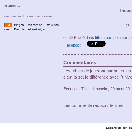
et aussi ...
Théodo
des sites au fil de mes découvertes
Blog75 : Des recette ... mais pas
18 
que ... Bourdieu, Ai Weiwei, et...
06:50 Publié dans
litterature
,
peinture
,
p
Facebook
|
|
Commentaires
Les tables de jeu sont partout et le
c'est la seule différence avec l'unive
Écrit par :
Tilia
| dimanche, 20 mars 201
Les commentaires sont fermés.
Déclarer un contenu 