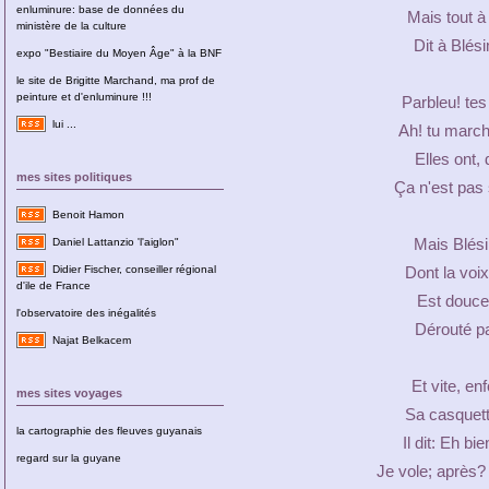
enluminure: base de données du
Mais tout à
ministère de la culture
Dit à Blés
expo "Bestiaire du Moyen Âge" à la BNF
le site de Brigitte Marchand, ma prof de
peinture et d'enluminure !!!
Parbleu! tes
lui ...
Ah! tu march
Elles ont,
mes sites politiques
Ça n'est pas
Benoit Hamon
Mais Blés
Daniel Lattanzio 'l'aiglon"
Didier Fischer, conseiller régional
Dont la voix
d'ile de France
Est douce
l'observatoire des inégalités
Dérouté pa
Najat Belkacem
Et vite, en
mes sites voyages
Sa casquett
la cartographie des fleuves guyanais
Il dit: Eh bi
regard sur la guyane
Je vole; après