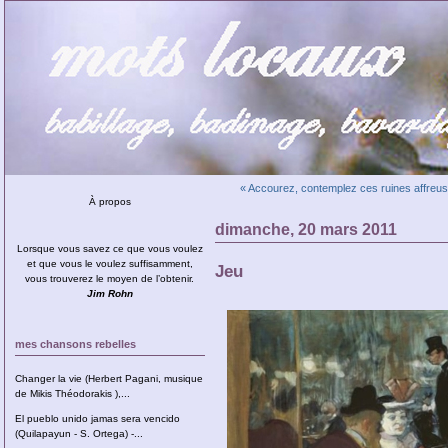
« Accourez, contemplez ces ruines affreu
À propos
dimanche, 20 mars 2011
Lorsque vous savez ce que vous voulez
et que vous le voulez suffisamment,
Jeu
vous trouverez le moyen de l’obtenir.
Jim Rohn
mes chansons rebelles
Changer la vie (Herbert Pagani, musique
de Mikis Théodorakis ),...
El pueblo unido jamas sera vencido
(Quilapayun - S. Ortega) -...