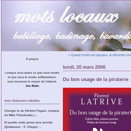
« Quand l'ordre est injustice, le désordre 
À propos
lundi, 20 mars 2006
Lorsque vous savez ce que vous voulez
et que vous le voulez suffisamment,
Du bon usage de la piraterie
vous trouverez le moyen de l’obtenir.
Jim Rohn
mes chansons rebelles
Changer la vie (Herbert Pagani, musique
de Mikis Théodorakis ),...
El pueblo unido jamas sera vencido
(Quilapayun - S. Ortega) -...