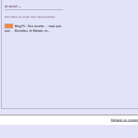
et aussi ...
des sites au fil de mes découvertes
Blog75 : Des recette ... mais pas
que ... Bourdieu, Ai Weiwei, et...
Déclarer un contenu 