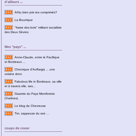
d'ailleurs ...
A©tu bien pris tes comprimés?
La Bourrique
"fraise des bois" militant socialiste
des Deux Sèvres
Mes "pays" ...
Anne-Claude, entre le Pacifique
et Bordeaux ...
Chronique d'Auffargis ... une
voisine donc
Fabulous life in Bordeaux, sa ville
et à travers elle, ses...
Gazette du Pays Montfortois
(Yvelines)
Le blog de Chevreuse
Tivi, zappeuse du soir ...
coups de coeur