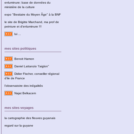
enluminure: base de données du
ministère de la culture
expo "Bestiaire du Moyen Âge" à la BNF
le site de Brigitte Marchand, ma prof de
peinture et d'enluminure !!!
lui ...
mes sites politiques
Benoit Hamon
Daniel Lattanzio 'l'aiglon"
Didier Fischer, conseiller régional
d'ile de France
l'observatoire des inégalités
Najat Belkacem
mes sites voyages
la cartographie des fleuves guyanais
regard sur la guyane