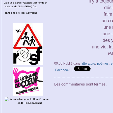
Il y a toujou
La jeune garde (Gaston Montéhus et
musique de Saint-Gilles) Ce...
dési
"sans papiers" par Gavroche
faim 
un c
une 
une 
des y
une vie, la
Pa
00:35 Publié dans
litterature
,
poèmes
,
s
Facebook
|
|
Les commentaires sont fermés.