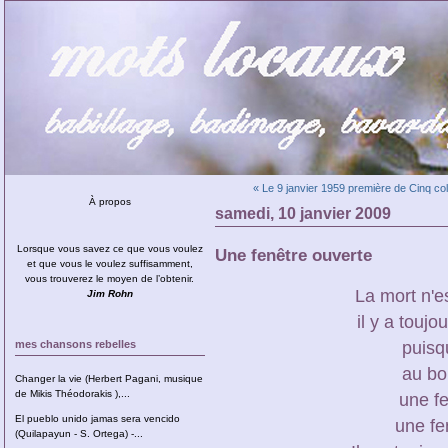
« Le 9 janvier 1959 première de Cinq co
À propos
samedi, 10 janvier 2009
Lorsque vous savez ce que vous voulez
Une fenêtre ouverte
et que vous le voulez suffisamment,
vous trouverez le moyen de l’obtenir.
La mort n'e
Jim Rohn
il y a toujo
mes chansons rebelles
puisqu
au bo
Changer la vie (Herbert Pagani, musique
de Mikis Théodorakis ),...
une fe
El pueblo unido jamas sera vencido
une fe
(Quilapayun - S. Ortega) -...