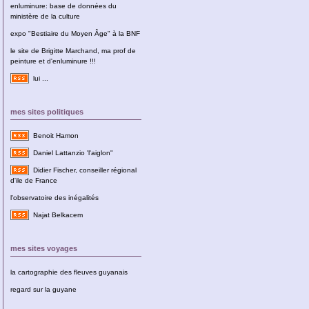
enluminure: base de données du
ministère de la culture
expo "Bestiaire du Moyen Âge" à la BNF
le site de Brigitte Marchand, ma prof de
peinture et d'enluminure !!!
lui ...
mes sites politiques
Benoit Hamon
Daniel Lattanzio 'l'aiglon"
Didier Fischer, conseiller régional
d'ile de France
l'observatoire des inégalités
Najat Belkacem
mes sites voyages
la cartographie des fleuves guyanais
regard sur la guyane