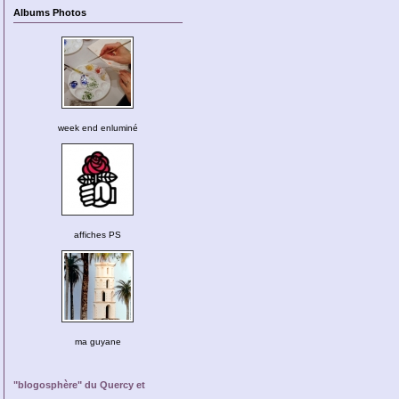
Albums Photos
week end enluminé
affiches PS
ma guyane
"blogosphère" du Quercy et