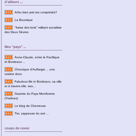
d'ailleurs ...
A©tu bien pris tes comprimés?
La Bourrique
"fraise des bois" militant socialiste
des Deux Sèvres
Mes "pays" ...
Anne-Claude, entre le Pacifique
et Bordeaux ...
Chronique d'Auffargis ... une
voisine donc
Fabulous life in Bordeaux, sa ville
et à travers elle, ses...
Gazette du Pays Montfortois
(Yvelines)
Le blog de Chevreuse
Tivi, zappeuse du soir ...
coups de coeur