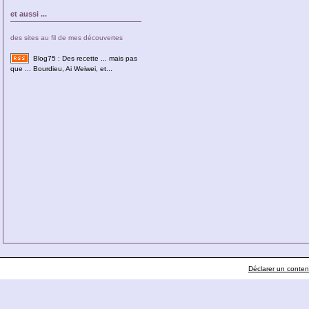
et aussi ...
des sites au fil de mes découvertes
Blog75 : Des recette ... mais pas
que ... Bourdieu, Ai Weiwei, et...
Déclarer un contenu 