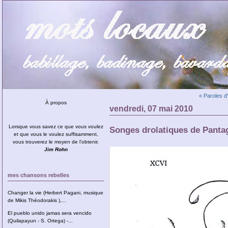
« Paroles d
À propos
vendredi, 07 mai 2010
Lorsque vous savez ce que vous voulez
Songes drolatiques de Pantagr
et que vous le voulez suffisamment,
vous trouverez le moyen de l’obtenir.
Jim Rohn
mes chansons rebelles
Changer la vie (Herbert Pagani, musique
de Mikis Théodorakis ),...
El pueblo unido jamas sera vencido
(Quilapayun - S. Ortega) -...