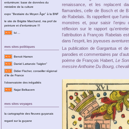
enluminure: base de données du
renaissance, et les replacent da
ministère de la culture
flamandes, celle de Bosch et de B
expo "Bestiaire du Moyen Âge" à la BNF
de Rabelais. Ils rappellent que l'u
le site de Brigitte Marchand, ma prof de
monstres et, pour saisir l'enjeu
peinture et d'enluminure !!!
réflexion sur le rapport qu'entreti
lui ...
l'attribution à François Rabelais es
dans l'esprit, les joyeuses aventure
mes sites politiques
La publication de Gargantua et de 
parodies et commentaires par d'autr
Benoit Hamon
poème de François Habert,
Le Song
Daniel Lattanzio 'l'aiglon"
messire Anthoine Du Bourg, chevalie
Didier Fischer, conseiller régional
d'ile de France
l'observatoire des inégalités
Najat Belkacem
mes sites voyages
la cartographie des fleuves guyanais
regard sur la guyane