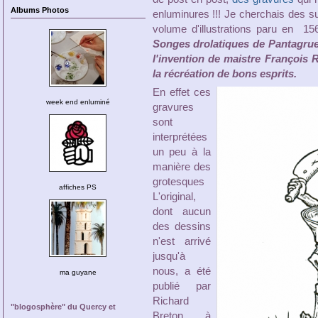
Albums Photos
enluminures !!! Je cherchais des suje
volume d'illustrations paru en 1
Songes drolatiques de Pantagruel
l'invention de maistre François 
la récréation de bons esprits.
En effet ces
week end enluminé
gravures
sont
interprétées
un peu à la
manière des
grotesques
affiches PS
L'original,
dont aucun
des dessins
n'est arrivé
jusqu'à
nous, a été
ma guyane
publié par
Richard
"blogosphère" du Quercy et
Breton à