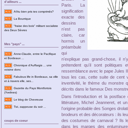
d'ailleurs ...
Paris. La
signification
A©tu bien pris tes comprimés?
exacte des
La Bourrique
dessins
"fraise des bois" militant socialiste
n'est pas
des Deux Sèvres
claire, car
hormis un
Mes "pays" ...
préambule
qui
Anne-Claude, entre le Pacifique
et Bordeaux ...
n'explique pas grand-chose, il n
prétendent qu'il sont politiques 
Chronique d'Auffargis ... une
voisine donc
ressemblance avec le pape Jules II
tous les cas, cette suite de cent 
Fabulous life in Bordeaux, sa ville
et à travers elle, ses...
inventivité, le thème du monstre
Gazette du Pays Montfortois
décrits dans le fameux Des monstre
(Yvelines)
Dans l'introduction et la postface
Le blog de Chevreuse
littérature, Michel Jeanneret, et un
Tivi, zappeuse du soir ...
l'origine probable des Songes drolat
brodeurs et des décorateurs : ils le
des costumes de carnaval ? Ils l
coups de coeur
dans les marges des enluminur