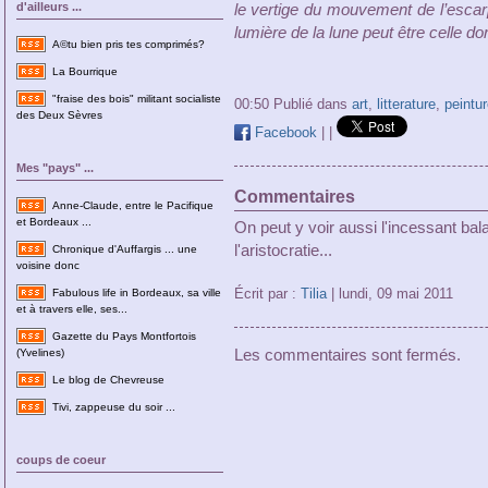
d'ailleurs ...
le vertige du mouvement de l’escarp
lumière de la lune peut être celle do
A©tu bien pris tes comprimés?
La Bourrique
"fraise des bois" militant socialiste
00:50 Publié dans
art
,
litterature
,
peintur
des Deux Sèvres
Facebook
|
|
Mes "pays" ...
Commentaires
Anne-Claude, entre le Pacifique
et Bordeaux ...
On peut y voir aussi l'incessant bal
l'aristocratie...
Chronique d'Auffargis ... une
voisine donc
Écrit par :
Tilia
| lundi, 09 mai 2011
Fabulous life in Bordeaux, sa ville
et à travers elle, ses...
Gazette du Pays Montfortois
Les commentaires sont fermés.
(Yvelines)
Le blog de Chevreuse
Tivi, zappeuse du soir ...
coups de coeur