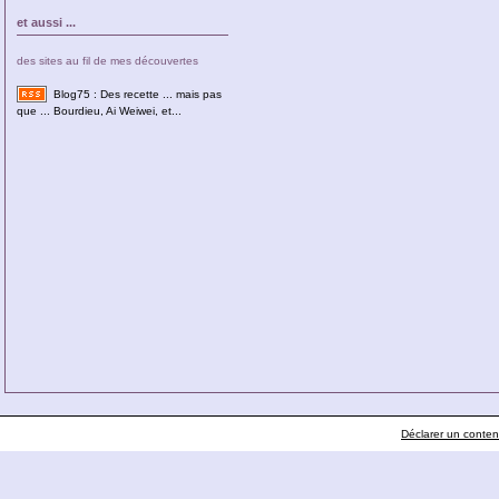
et aussi ...
des sites au fil de mes découvertes
Blog75 : Des recette ... mais pas
que ... Bourdieu, Ai Weiwei, et...
Déclarer un contenu 