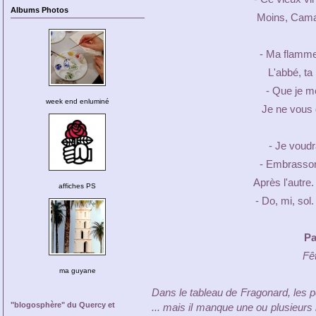
Albums Photos
Moins, Cama
- Ma flamme...
L'abbé, ta
- Que je 
week end enluminé
Je ne vous 
- Je voudra
- Embrasson
Après l'autre.
affiches PS
- Do, mi, sol.
Pa
Fê
ma guyane
Dans le tableau de Fragonard, les p
"blogosphère" du Quercy et
... mais il manque une ou plusieurs b