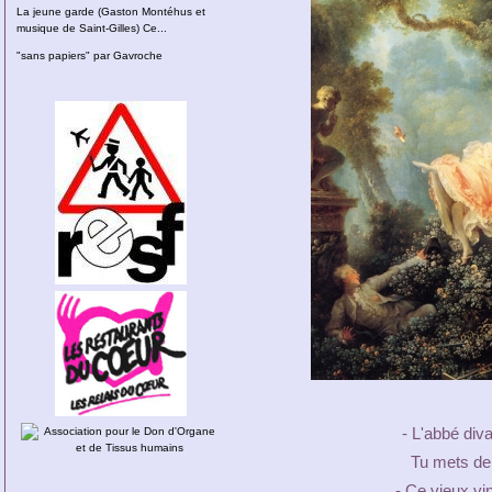
La jeune garde (Gaston Montéhus et
musique de Saint-Gilles) Ce...
"sans papiers" par Gavroche
- L'abbé diva
Tu mets de 
- Ce vieux vi