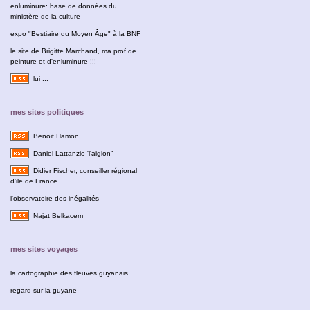
enluminure: base de données du
ministère de la culture
expo "Bestiaire du Moyen Âge" à la BNF
le site de Brigitte Marchand, ma prof de
peinture et d'enluminure !!!
lui ...
mes sites politiques
Benoit Hamon
Daniel Lattanzio 'l'aiglon"
Didier Fischer, conseiller régional
d'ile de France
l'observatoire des inégalités
Najat Belkacem
mes sites voyages
la cartographie des fleuves guyanais
regard sur la guyane