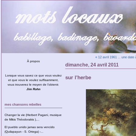
« 12 avril 1961 ... une date à
À propos
dimanche, 24 avril 2011
Lorsque vous savez ce que vous voulez
sur l'herbe
et que vous le voulez suffisamment,
vous trouverez le moyen de l’obtenir.
Jim Rohn
mes chansons rebelles
Changer la vie (Herbert Pagani, musique
de Mikis Théodorakis ),...
El pueblo unido jamas sera vencido
(Quilapayun - S. Ortega) -...