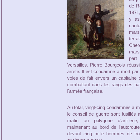
de R
1871,
y as
cant
mars
terr
Cherc
mars 
part
Versailles. Pierre Bourgeois réuss
arrêté. Il est condamné à mort par
voies de fait envers un capitaine
combattant dans les rangs des bata
l'armée française.
Au total, vingt-cinq condamnés à m
le conseil de guerre sont fusillés a
matin au polygone d'artillerie,
maintenant au bord de l'autorout
devant cinq mille hommes de tro