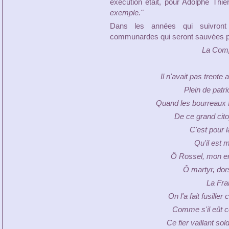
exécution était, pour Adolphe Thie
exemple."
Dans les années qui suivront
communardes qui seront sauvées par
La Comp
Il n'avait pas trente
Plein de patr
Quand les bourreaux f
De ce grand cito
C'est pour
Qu'il est m
Ô Rossel, mon en
Ô martyr, dors
La Fra
On l'a fait fusill
Comme s'il eût 
Ce fier vaillant so