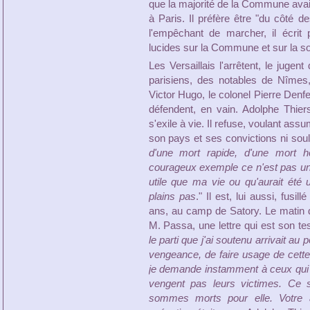
que la majorité de la Commune avait 
à Paris. Il préfère être "du côté 
l'empêchant de marcher, il écrit
lucides sur la Commune et sur la so
Les Versaillais l'arrêtent, le jugen
parisiens, des notables de Nîmes
Victor Hugo, le colonel Pierre Denf
défendent, en vain. Adolphe Thier
s'exile à vie. Il refuse, voulant ass
son pays et ses convictions ni soul
d'une mort rapide, d'une mort h
courageux exemple ce n'est pas un 
utile que ma vie ou qu'aurait été
plains pas
." Il est, lui aussi, fusi
ans, au camp de Satory. Le matin de
M. Passa, une lettre qui est son te
le parti que j'ai soutenu arrivait au
vengeance, de faire usage de cette 
je demande instamment à ceux qui on
vengent pas leurs victimes. Ce s
sommes morts pour elle. Votre a