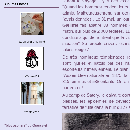
Durant le voyage il y a des exéc
Albums Photos
"Quand les hommes rendent leurs arm
admis. Malheureusement, sur certa
j'avais données". Le 31 mai, un jour
Galliffet
fait abattre 83 hommes e
matin, sur plus de 2 000 fédérés, 11
conditions qui démontrent que la vic
week end enluminé
situation". Sa férocité envers les 
talons rouges"
De très nombreux témoignages raco
sont injuriés et battus par des ha
escorteurs n'interviennent. Le bilan 
l'Assemblée nationale en 1875, fait
affiches PS
819 femmes et 538 enfants. On en r
par erreur !
Au camp de Satory, le calvaire con
blessés, les épidémies se dévelo
tentative de fuite dans la nuit du 27
ma guyane
"blogosphère" du Quercy et