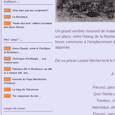
d'ailleurs ...
A©tu bien pris tes comprimés?
La Bourrique
"fraise des bois" militant socialiste
des Deux Sèvres
Un grand nombre meurent de maladi
sur place, entre l'étang de la Marti
Mes "pays" ...
fosse commune à l'emplacement de
apposée.
Anne-Claude, entre le Pacifique
et Bordeaux ...
Chronique d'Auffargis ... une
De sa prison Louise Michel écrit le
voisine donc
Fabulous life in Bordeaux, sa ville
et à travers elle, ses...
À
Gazette du Pays Montfortois
(Yvelines)
Passez, pass
Le blog de Chevreuse
Que l'herbe 
Tivi, zappeuse du soir ...
Tombez, ch
Vaisseaux, él
coups de coeur
Passez, pass