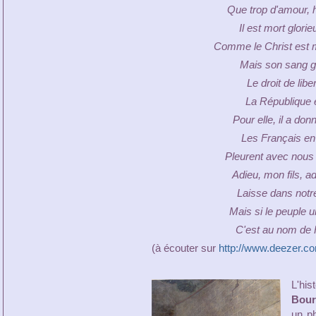
Que trop d'amour, 
Il est mort glori
Comme le Christ est m
Mais son sang gé
Le droit de liber
La République 
Pour elle, il a do
Les Français en
Pleurent avec nous c
Adieu, mon fils, a
Laisse dans notr
Mais si le peuple u
C'est au nom de R
(à écouter sur
http://www.deezer.com
L'his
Bour
un p