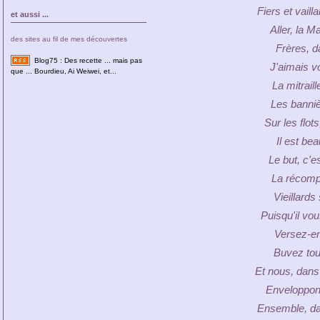
Fiers et vail
et aussi ...
Aller, la M
des sites au fil de mes découvertes
Frères, d
Blog75 : Des recette ... mais pas
J'aimais v
que ... Bourdieu, Ai Weiwei, et...
La mitrail
Les banniè
Sur les flot
Il est bea
Le but, c'e
La récompe
Vieillards 
Puisqu'il vou
Versez-en 
Buvez tou
Et nous, dans
Enveloppon
Ensemble, da