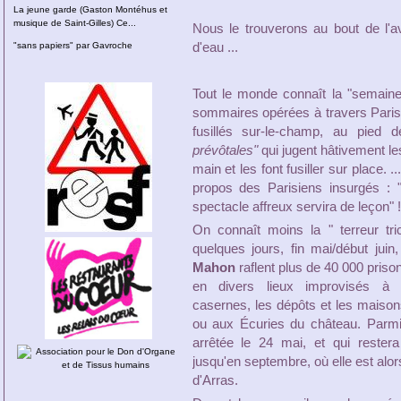
La jeune garde (Gaston Montéhus et
musique de Saint-Gilles) Ce...
Nous le trouverons au bout de l'a
"sans papiers" par Gavroche
d'eau ...
Tout le monde connaît la "semaine
sommaires opérées à travers Paris 
fusillés sur-le-champ, au pied 
prévôtales"
qui jugent hâtivement l
main et les font fusiller sur place. 
propos des Parisiens insurgés : 
spectacle affreux servira de leçon" !
On connaît moins la " terreur tri
quelques jours, fin mai/début jui
Mahon
raflent plus de 40 000 priso
en divers lieux improvisés à V
casernes, les dépôts et les maisons
ou aux Écuries du château. Parm
arrêtée le 24 mai, et qui reste
jusqu'en septembre, où elle est alor
d'Arras.