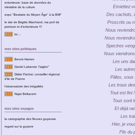
enluminure: base de données du
Emiettez-v
ministère de la culture
Des cachots, 
expo "Bestiaire du Moyen Âge" à la BNF
Proscrits ou 
le site de Brigitte Marchand, ma prof de
peinture et d'enluminure !!!
Nous reviendro
lui ...
Nous reviendro
Spectres venge
mes sites politiques
Nous viendrons,
Benoit Hamon
Les uns dan
Daniel Lattanzio 'l'aiglon"
Les autre
Didier Fischer, conseiller régional
Pâles, sous 
d'ile de France
Les trous des
l'observatoire des inégalités
Tout est fini 
Najat Belkacem
Tous sont 
Et déjà ra
mes sites voyages
Les traî
la cartographie des fleuves guyanais
Hier, je vou
regard sur la guyane
Fils du 