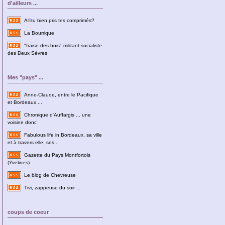
d'ailleurs ...
A©tu bien pris tes comprimés?
La Bourrique
"fraise des bois" militant socialiste
des Deux Sèvres
Mes "pays" ...
Anne-Claude, entre le Pacifique
et Bordeaux ...
Chronique d'Auffargis ... une
voisine donc
Fabulous life in Bordeaux, sa ville
et à travers elle, ses...
Gazette du Pays Montfortois
(Yvelines)
Le blog de Chevreuse
Tivi, zappeuse du soir ...
coups de coeur