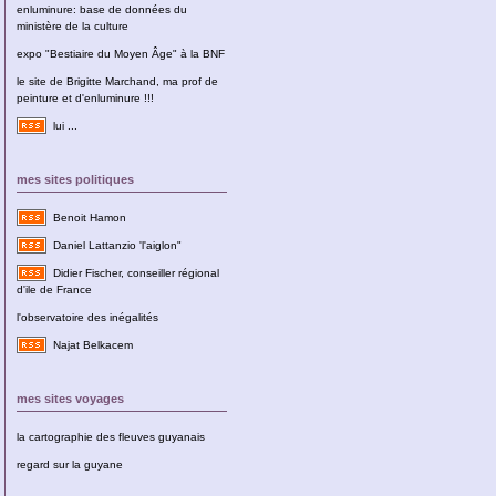
enluminure: base de données du
ministère de la culture
expo "Bestiaire du Moyen Âge" à la BNF
le site de Brigitte Marchand, ma prof de
peinture et d'enluminure !!!
lui ...
mes sites politiques
Benoit Hamon
Daniel Lattanzio 'l'aiglon"
Didier Fischer, conseiller régional
d'ile de France
l'observatoire des inégalités
Najat Belkacem
mes sites voyages
la cartographie des fleuves guyanais
regard sur la guyane