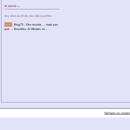
et aussi ...
des sites au fil de mes découvertes
Blog75 : Des recette ... mais pas
que ... Bourdieu, Ai Weiwei, et...
Déclarer un contenu 