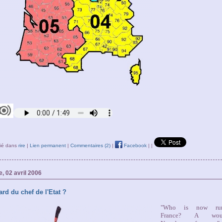
lié dans
rire
|
Lien permanent
|
Commentaires (2)
|
Facebook
|
|
, 02 avril 2006
rd du chef de l'Etat ?
"Who is now run
France?
A woul