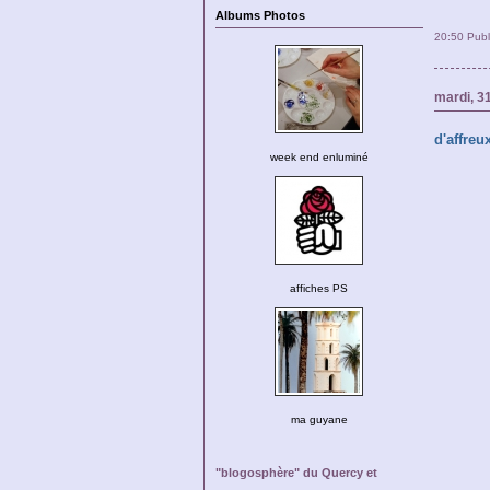
Albums Photos
20:50 Pub
mardi, 3
d'affreu
week end enluminé
affiches PS
ma guyane
"blogosphère" du Quercy et