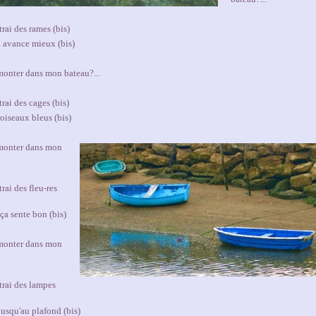
trai des rames (bis)
l avance mieux (bis)
onter dans mon bateau?...
trai des cages (bis)
oiseaux bleus (bis)
monter dans mon
trai des fleu-res
ça sente bon (bis)
monter dans mon
ttrai des lampes
jusqu'au plafond (bis)