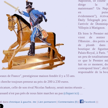
Napoleon, of course"
dirige la Fr
maintenant? Un Nap
en puissan
évidemment"), écriva
Daily Telegraph peu 
l'arrivée de Dominiq
Villepin à Matignon.
Eh bien le Premier mi
vient de rentrer
l'Histoire... des petits 
de plomb dans
boutique de figurin
Palais-Royal, à Paris. "
un peu de totalitarism
ce que le Premier mi
fait en ce moment, d
correspond bien", décl
responsable de la bo
eaux de France", prestigieuse maison fondée il y a 55 ans.
 cherche toujours preneur au prix de 200 à 230 euros.
ricature, celle de son rival Nicolas Sarkozy, serait moins réussie ...
ussard n'est pas près de nous faire marcher au pas
(cliquer ici)
…
lié dans
chronique à gauche
,
rire
|
Lien permanent
|
Commentaires (0)
|
Facebook
|
|