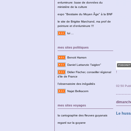
enluminure: base de données du
ministère de la culture
expo "Bestiaire du Moyen Âge" à la BNF
le site de Brigitte Marchand, ma prof de
peinture et d'enluminure !!!
lui ...
mes sites politiques
Benoit Hamon
Daniel Lattanzio 'l'aiglon"
!
Didier Fischer, conseiller régional
d'ile de France
l'observatoire des inégalités
02:50 Pub
Najat Belkacem
dimanche
mes sites voyages
Le hussa
la cartographie des fleuves guyanais
regard sur la guyane