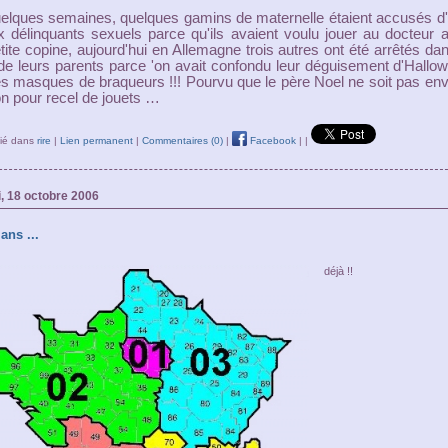
quelques semaines, quelques gamins de maternelle étaient accusés d'
ux délinquants sexuels parce qu'ils avaient voulu jouer au docteur 
tite copine, aujourd'hui en Allemagne trois autres ont été arrêtés dan
 de leurs parents parce 'on avait confondu leur déguisement d'Hallo
s masques de braqueurs !!! Pourvu que le père Noel ne soit pas en
on pour recel de jouets …
lié dans
rire
|
Lien permanent
|
Commentaires (0)
|
Facebook
|
|
, 18 octobre 2006
 ans ...
déjà !!