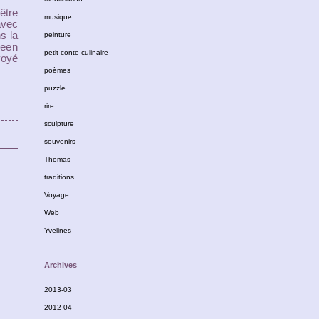
être
musique
avec
s la
peinture
ween
petit conte culinaire
voyé
poèmes
puzzle
rire
sculpture
souvenirs
Thomas
traditions
Voyage
Web
Yvelines
Archives
2013-03
2012-04