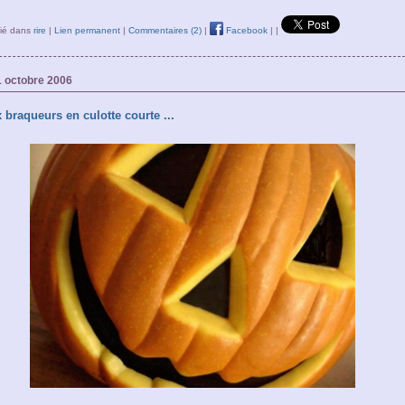
lié dans
rire
|
Lien permanent
|
Commentaires (2)
|
Facebook
|
|
1 octobre 2006
x braqueurs en culotte courte ...