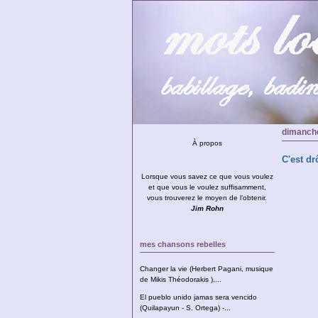
dimanch
À propos
C'est dr
Lorsque vous savez ce que vous voulez
et que vous le voulez suffisamment,
vous trouverez le moyen de l’obtenir.
Jim Rohn
mes chansons rebelles
Changer la vie (Herbert Pagani, musique
de Mikis Théodorakis ),...
El pueblo unido jamas sera vencido
(Quilapayun - S. Ortega) -...