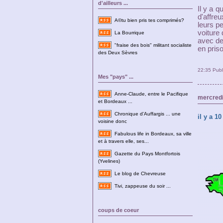
d'ailleurs ...
Il y a 
d'affre
A©tu bien pris tes comprimés?
leurs pe
voiture
La Bourrique
avec de
"fraise des bois" militant socialiste
en pris
des Deux Sèvres
22:35 Pub
Mes "pays" ...
Anne-Claude, entre le Pacifique
mercredi
et Bordeaux ...
Chronique d'Auffargis ... une
il y a 10
voisine donc
Fabulous life in Bordeaux, sa ville
et à travers elle, ses...
Gazette du Pays Montfortois
(Yvelines)
Le blog de Chevreuse
Tivi, zappeuse du soir ...
coups de coeur