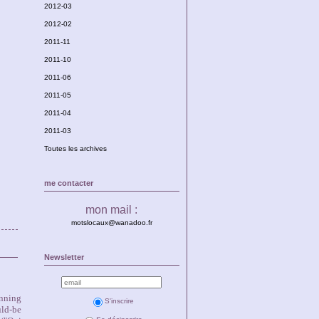
2012-03
2012-02
2011-11
2011-10
2011-06
2011-05
2011-04
2011-03
Toutes les archives
me contacter
mon mail :
motslocaux@wanadoo.fr
Newsletter
ning
S'inscrire
d-be