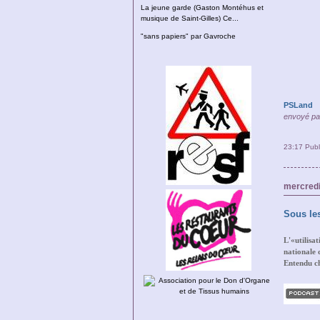
La jeune garde (Gaston Montéhus et
musique de Saint-Gilles) Ce...
"sans papiers" par Gavroche
PSLand
envoyé p
23:17 Pub
mercredi
Sous le
L'«utilisa
nationale 
Entendu c