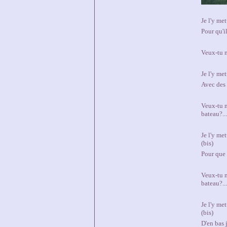
Je l'y met
Pour qu'i
Veux-tu m
Je l'y met
Avec des 
Veux-tu 
bateau?...
Je l'y met
(bis)
Pour que 
Veux-tu 
bateau?...
Je l'y me
(bis)
D'en bas 