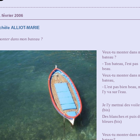
 février 2006
chèle ALLIOT-MARIE
monter dans mon bateau ?
Veux-tu monter dans
bateau ?
- Ton bateau, l'est pas
beau.
Veux-tu monter dans
bateau,
- L'est pas bien beau, 
l'y va sur l'eau.
Je l'y mettrai des voile
(bis)
Des blanches et puis d
bleues (bis)
Veux-tu monter dans
bateau?...