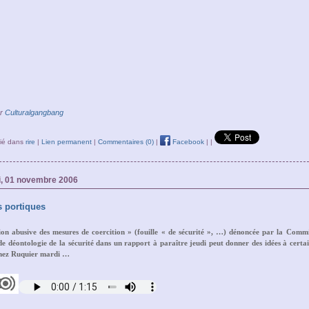
ar
Culturalgangbang
lié dans
rire
|
Lien permanent
|
Commentaires (0)
|
Facebook
|
|
, 01 novembre 2006
s portiques
tion abusive des mesures de coercition » (fouille « de sécurité », …) dénoncée par la Commi
de déontologie de la sécurité dans un rapport à paraître jeudi peut donner des idées à cert
hez Ruquier mardi …