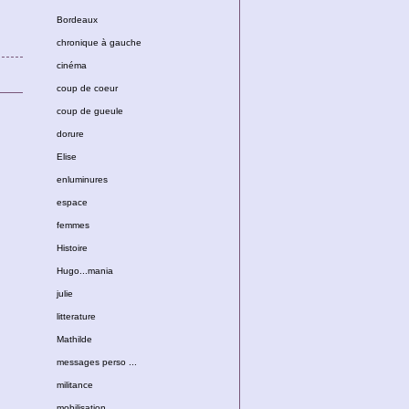
Bordeaux
chronique à gauche
cinéma
coup de coeur
coup de gueule
dorure
Elise
enluminures
espace
femmes
Histoire
Hugo...mania
julie
litterature
Mathilde
messages perso ...
militance
mobilisation