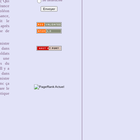
 ("Qui
Se désinscrire
ance
oléon
ce,
it le
après
ue de
nistre
 dans
soldats
 une
es du
Il y a
e dans
nistre
onc ça
are le
utique