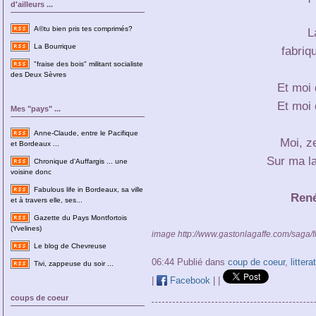
d'ailleurs ...
A©tu bien pris tes comprimés?
L
La Bourrique
fabriq
"fraise des bois" militant socialiste
des Deux Sèvres
Et moi 
Et moi 
Mes "pays" ...
Anne-Claude, entre le Pacifique
Moi, z
et Bordeaux ...
Sur ma la
Chronique d'Auffargis ... une
voisine donc
Fabulous life in Bordeaux, sa ville
René
et à travers elle, ses...
Gazette du Pays Montfortois
(Yvelines)
image http://www.gastonlagaffe.com/saga/f
Le blog de Chevreuse
06:44 Publié dans
coup de coeur
,
littera
Tivi, zappeuse du soir ...
|
Facebook
|
|
coups de coeur