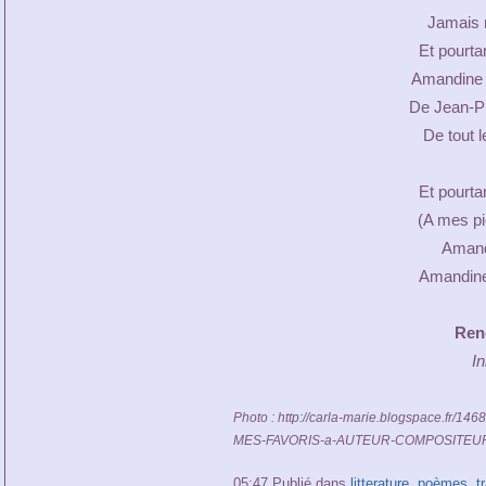
Jamais n
Et pourta
Amandine 
De Jean-Pi
De tout l
Et pourta
(A mes pi
Amand
Amandine
Ren
I
Photo : http://carla-marie.blogspace.
MES-FAVORIS-a-AUTEUR-COMPOSITEUR
05:47 Publié dans
litterature
,
poèmes
,
t