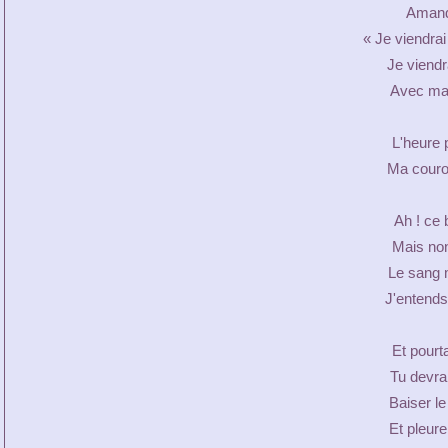
Amandi
« Je viendra
Je viendr
Avec ma 
L'heure 
Ma couron
Ah ! ce b
Mais non
Le sang 
J'entends
Et pourta
Tu devrai
Baiser l
Et pleure