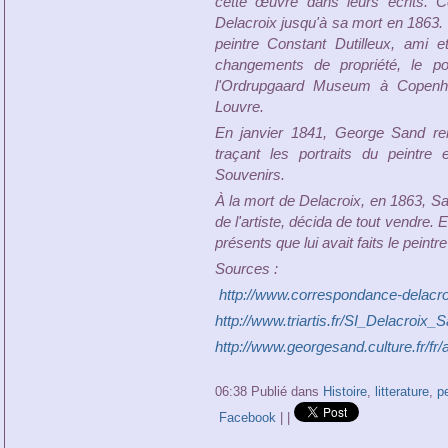
cette œuvre dans leurs écrits. C
Delacroix jusqu'à sa mort en 1863. 
peintre Constant Dutilleux, ami e
changements de propriété, le p
l'Ordrupgaard Museum à Copenha
Louvre.
En janvier 1841, George Sand re
traçant les portraits du peintr
Souvenirs.
À la mort de Delacroix, en 1863, Sa
de l'artiste, décida de tout vendre.
présents que lui avait faits le peint
Sources :
http://www.correspondance-delacroi
http://www.triartis.fr/SI_Delacroix_
http://www.georgesand.culture.fr/fr/
06:38 Publié dans
Histoire
,
litterature
,
pe
Facebook
|
|