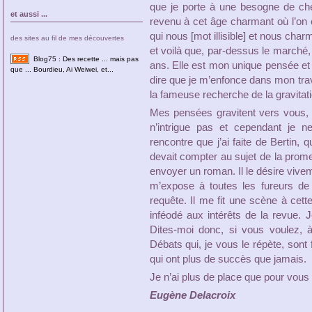
que je porte à une besogne de che
et aussi ...
revenu à cet âge charmant où l’on c
qui nous [mot illisible] et nous cha
des sites au fil de mes découvertes
et voilà que, par-dessus le marché
Blog75 : Des recette ... mais pas
ans. Elle est mon unique pensée et je
que ... Bourdieu, Ai Weiwei, et...
dire que je m’enfonce dans mon tr
la fameuse recherche de la gravitatio
Mes pensées gravitent vers vous, c
n’intrigue pas et cependant je n
rencontre que j’ai faite de Bertin,
devait compter au sujet de la prome
envoyer un roman. Il le désire vivem
m’expose à toutes les fureurs de 
requête. Il me fit une scène à cet
inféodé aux intérêts de la revue. J
Dites-moi donc, si vous voulez, à
Débats qui, je vous le répète, sont 
qui ont plus de succès que jamais.
Je n’ai plus de place que pour vous 
Eugène Delacroix