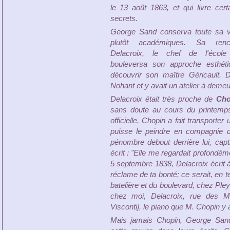
le 13 août 1863, et qui livre cert
secrets.
George Sand conserva toute sa v
plutôt académiques. Sa ren
Delacroix, le chef de l'école
bouleversa son approche esthétiqu
découvrir son maître Géricault. 
Nohant et y avait un atelier à demeu
Delacroix était très proche de
Cho
sans doute au cours du printemps
officielle. Chopin a fait transporte
puisse le peindre en compagnie d
pénombre debout derrière lui, ca
écrit : "Elle me regardait profondé
5 septembre 1838, Delacroix écrit 
réclame de ta bonté; ce serait, en t
batelière et du boulevard, chez Pleye
chez moi, Delacroix, rue des Ma
Visconti], le piano que M. Chopin y a
Mais jamais Chopin, George Sand