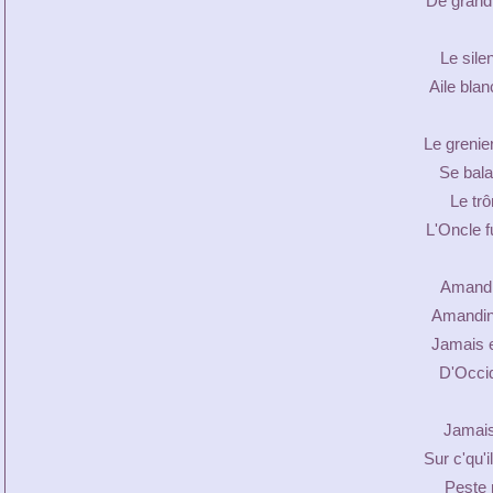
De grandi
Le sile
Aile blan
Le greni
Se bala
Le trô
L'Oncle f
Amandin
Amandin
Jamais e
D'Occi
Jamais
Sur c'qu'i
Peste 