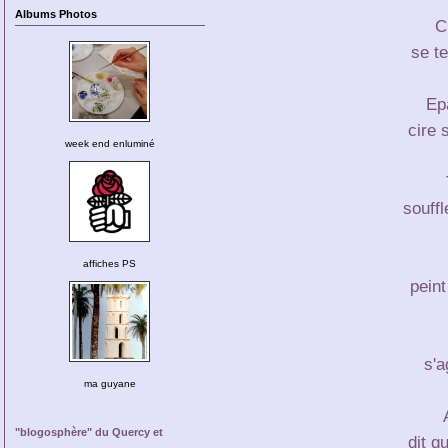
Albums Photos
C
se te
Ep
cire
week end enluminé
souffl
affiches PS
peint
s'a
ma guyane
"blogosphère" du Quercy et
dit q