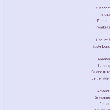
« Madame
Te dir
Et sur t
T'embrass
L'heure f
Juste bons
Amandin
Tu te ri
Quand tu r
Je tremble 
Amandin
Si vraime
Je t'o