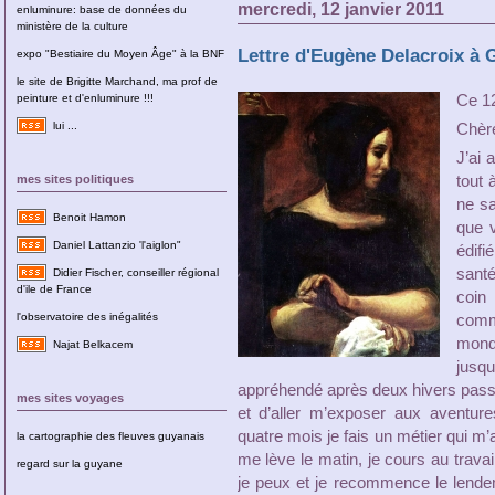
mercredi, 12 janvier 2011
enluminure: base de données du
ministère de la culture
Lettre d'Eugène Delacroix à 
expo "Bestiaire du Moyen Âge" à la BNF
le site de Brigitte Marchand, ma prof de
Ce 12
peinture et d'enluminure !!!
lui ...
Chèr
J’ai 
tout 
mes sites politiques
ne sa
Benoit Hamon
que v
Daniel Lattanzio 'l'aiglon"
édifi
santé
Didier Fischer, conseiller régional
d'ile de France
coin 
l'observatoire des inégalités
comm
monde
Najat Belkacem
jusqu
appréhendé après deux hivers passé
mes sites voyages
et d’aller m’exposer aux aventur
quatre mois je fais un métier qui m’
la cartographie des fleuves guyanais
me lève le matin, je cours au travai
regard sur la guyane
je peux et je recommence le lendema