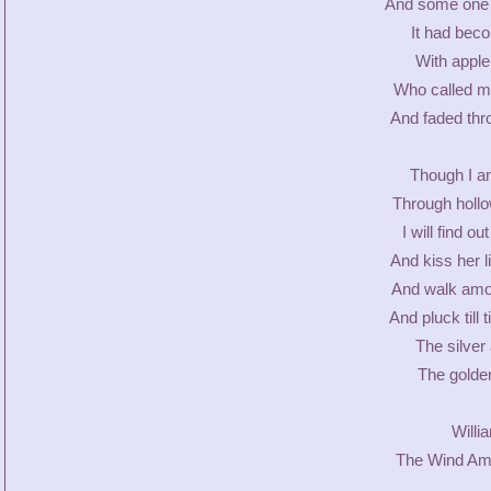
And some one 
It had beco
With apple
Who called m
And faded thro
Though I a
Through hollow
I will find 
And kiss her l
And walk amo
And pluck till
The silver
The golden
Willi
The Wind Amo