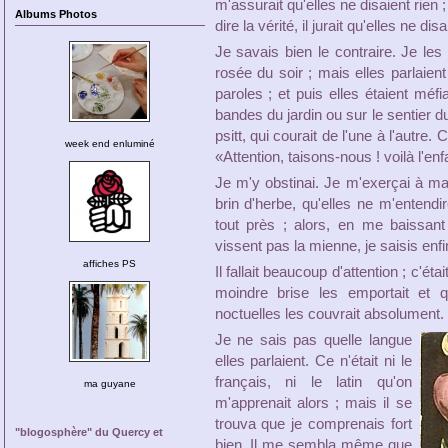
m'assurait qu'elles ne disaient rien ; 
Albums Photos
dire la vérité, il jurait qu'elles ne dis
Je savais bien le contraire. Je les
rosée du soir ; mais elles parlaien
paroles ; et puis elles étaient méf
bandes du jardin ou sur le sentier d
psitt, qui courait de l'une à l'autre. 
week end enluminé
«Attention, taisons-nous ! voilà l'en
Je m'y obstinai. Je m'exerçai à mar
brin d'herbe, qu'elles ne m'entendi
tout près ; alors, en me baissan
vissent pas la mienne, je saisis enfi
affiches PS
Il fallait beaucoup d'attention ; c'éta
moindre brise les emportait et
noctuelles les couvrait absolument.
Je ne sais pas quelle langue
elles parlaient. Ce n'était ni le
français, ni le latin qu'on
ma guyane
m'apprenait alors ; mais il se
trouva que je comprenais fort
"blogosphère" du Quercy et
bien. Il me sembla même que