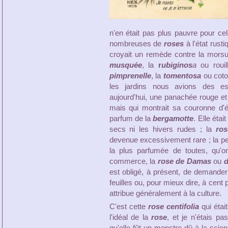
n'en était pas plus pauvre pour ce
nombreuses de
roses
à l'état rusti
croyait un remède contre la mors
musquée
, la
r
ubiginos
a
ou rouil
pimprenelle
, la
tomentosa
ou coto
les jardins nous avions des 
aujourd'hui, une panachée rouge et b
mais qui montrait sa couronne d'é
parfum de la
bergamotte
. Elle étai
secs ni les hivers rudes ; la
ro
devenue excessivement rare ; la pet
la plus parfumée de toutes, qu'o
commerce, la
rose de Damas
ou
d
est obligé, à présent, de demander 
feuilles ou, pour mieux dire, à cent 
attribue généralement à la culture.
C'est cette
rose centifolia
qui étai
l'idéal de la
rose
, et je n'étais p