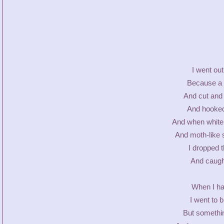
I went out
Because a 
And cut and
And hooked 
And when white
And moth-like s
I dropped t
And caught 
When I had
I went to b
But somethin