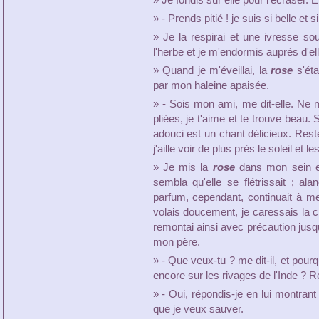
» Je fondis sur elle pour l'écraser. E
» - Prends pitié ! je suis si belle et
» Je la respirai et une ivresse so
l'herbe et je m'endormis auprès d'ell
» Quand je m'éveillai, la
rose
s'éta
par mon haleine apaisée.
» - Sois mon ami, me dit-elle. Ne m
pliées, je t'aime et te trouve beau. 
adouci est un chant délicieux. Rest
j'aille voir de plus près le soleil et l
» Je mis la
rose
dans mon sein et 
sembla qu'elle se flétrissait ; al
parfum, cependant, continuait à me 
volais doucement, je caressais la c
remontai ainsi avec précaution jus
mon père.
» - Que veux-tu ? me dit-il, et pourq
encore sur les rivages de l'Inde ? Re
» - Oui, répondis-je en lui montrant
que je veux sauver.