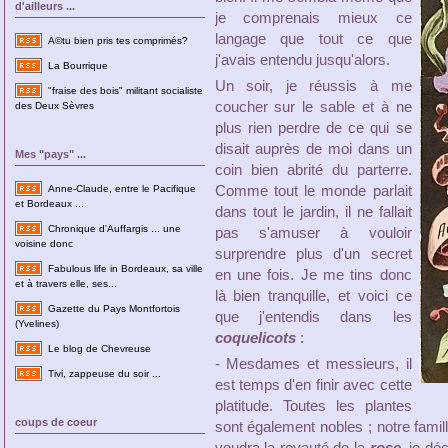
d'ailleurs ...
je comprenais mieux ce
langage que tout ce que
A©tu bien pris tes comprimés?
j'avais entendu jusqu'alors.
La Bourrique
Un soir, je réussis à me
"fraise des bois" militant socialiste
coucher sur le sable et à ne
des Deux Sèvres
plus rien perdre de ce qui se
disait auprès de moi dans un
Mes "pays" ...
coin bien abrité du parterre.
Comme tout le monde parlait
Anne-Claude, entre le Pacifique
et Bordeaux ...
dans tout le jardin, il ne fallait
Chronique d'Auffargis ... une
pas s'amuser à vouloir
voisine donc
surprendre plus d'un secret
Fabulous life in Bordeaux, sa ville
en une fois. Je me tins donc
et à travers elle, ses...
là bien tranquille, et voici ce
Gazette du Pays Montfortois
que j'entendis dans les
(Yvelines)
coquelicots
:
Le blog de Chevreuse
- Mesdames et messieurs, il
Tivi, zappeuse du soir ...
est temps d'en finir avec cette
platitude. Toutes les plantes
coups de coeur
sont également nobles ; notre famil