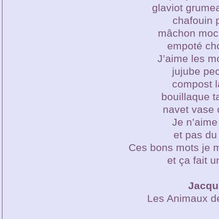
glaviot grume
chafouin 
mâchon moc
empoté cho
J’aime les mo
jujube pe
compost l
bouillaque 
navet vase 
Je n’aime 
et pas du 
Ces bons mots je me
et ça fait 
Jacqu
Les Animaux de