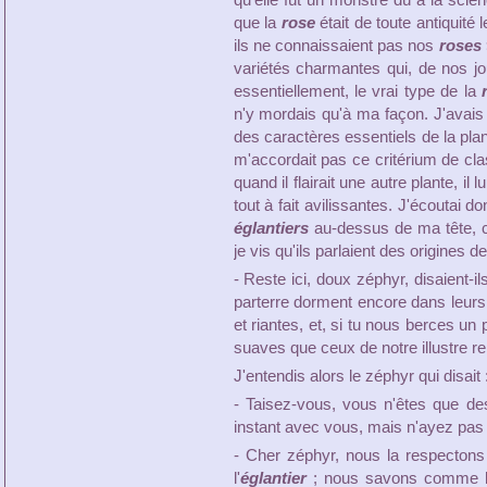
qu'elle fût un monstre dû à la scie
que la
rose
était de toute antiquité 
ils ne connaissaient pas nos
roses 
variétés charmantes qui, de nos jours
essentiellement, le vrai type de la
n'y mordais qu'à ma façon. J'avais l
des caractères essentiels de la plan
m'accordait pas ce critérium de clas
quand il flairait une autre plante, i
tout à fait avilissantes. J'écoutai 
églantiers
au-dessus de ma tête, ca
je vis qu'ils parlaient des origines d
- Reste ici, doux zéphyr, disaient-
parterre dorment encore dans leur
et riantes, et, si tu nous berces u
suaves que ceux de notre illustre re
J'entendis alors le zéphyr qui disait 
- Taisez-vous, vous n'êtes que d
instant avec vous, mais n'ayez pas l
- Cher zéphyr, nous la respectons 
l'
églantier
; nous savons comme les