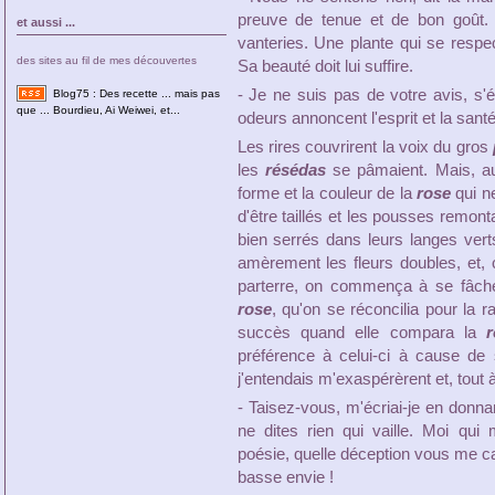
preuve de tenue et de bon goût. 
et aussi ...
vanteries. Une plante qui se resp
des sites au fil de mes découvertes
Sa beauté doit lui suffire.
- Je ne suis pas de votre avis, s'
Blog75 : Des recette ... mais pas
que ... Bourdieu, Ai Weiwei, et...
odeurs annoncent l'esprit et la santé
Les rires couvrirent la voix du gros
les
résédas
se pâmaient. Mais, au l
forme et la couleur de la
rose
qui ne
d'être taillés et les pousses remon
bien serrés dans leurs langes ver
amèrement les fleurs doubles, et, 
parterre, on commença à se fâcher.
rose
, qu'on se réconcilia pour la ra
succès quand elle compara la
r
préférence à celui-ci à cause de s
j'entendais m'exaspérèrent et, tout à
- Taisez-vous, m'écriai-je en donna
ne dites rien qui vaille. Moi qui
poésie, quelle déception vous me ca
basse envie !