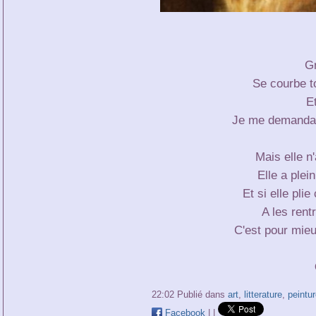
G
Se courbe to
E
Je me demandais
Mais elle n'
Elle a plei
Et si elle pl
A les rent
C'est pour mie
22:02 Publié dans
art
,
litterature
,
peintur
Facebook
|
|