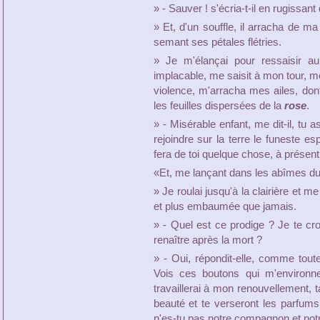
» - Sauver ! s'écria-t-il en rugissan
» Et, d'un souffle, il arracha de m
semant ses pétales flétries.
» Je m'élançai pour ressaisir au
implacable, me saisit à mon tour, m
violence, m'arracha mes ailes, dont
les feuilles dispersées de la
rose
.
» - Misérable enfant, me dit-il, tu a
rejoindre sur la terre le funeste es
fera de toi quelque chose, à présent 
«Et, me lançant dans les abîmes du v
» Je roulai jusqu'à la clairière et m
et plus embaumée que jamais.
» - Quel est ce prodige ? Je te cro
renaître après la mort ?
» - Oui, répondit-elle, comme toute
Vois ces boutons qui m'environne
travaillerai à mon renouvellement,
beauté et te verseront les parfums
n'es-tu pas notre compagnon et not