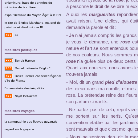
voudra la royauté de la
rose
, je dé
enluminure: base de données du
à personne le droit de se dire mieux 
ministère de la culture
A quoi les
marguerites
répondiren
expo "Bestiaire du Moyen Âge" à la BNF
avait raison. Une d'elles, qui éta
le site de Brigitte Marchand, ma prof de
demanda la parole et dit :
peinture et d'enluminure !!!
- Je n'ai jamais compris les grands
lui ...
je vous le demande, une
rose
est
nature et l'art se sont entendus pour
mes sites politiques
de nos couleurs. Nous sommes mêm
rose
n'a guère plus de deux cents 
Benoit Hamon
Quant aux couleurs, nous avons le 
Daniel Lattanzio 'l'aiglon"
trouvera jamais.
Didier Fischer, conseiller régional
d'ile de France
- Moi, dit un grand
pied d'alouette
des cieux dans ma corolle, et mes
l'observatoire des inégalités
rose. La prétendue reine des fleur
Najat Belkacem
son parfum si vanté...
- Ne parlez pas de cela, reprit viv
mes sites voyages
me portent sur les nerfs. Qu'es
la cartographie des fleuves guyanais
convention établie par les jardinier
sent mauvais et que c'est moi qui
regard sur la guyane
- Nous ne sentons rien, dit la mar