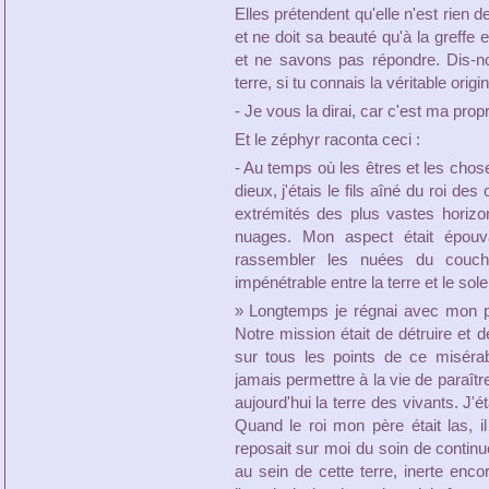
Elles prétendent qu'elle n'est rien de
et ne doit sa beauté qu'à la greffe
et ne savons pas répondre. Dis-no
terre, si tu connais la véritable origi
- Je vous la dirai, car c'est ma propr
Et le zéphyr raconta ceci :
- Au temps où les êtres et les chose
dieux, j'étais le fils aîné du roi d
extrémités des plus vastes horiz
nuages. Mon aspect était épouva
rassembler les nuées du couc
impénétrable entre la terre et le solei
» Longtemps je régnai avec mon pè
Notre mission était de détruire et 
sur tous les points de ce miséra
jamais permettre à la vie de paraît
aujourd'hui la terre des vivants. J'é
Quand le roi mon père était las, 
reposait sur moi du soin de continue
au sein de cette terre, inerte encor