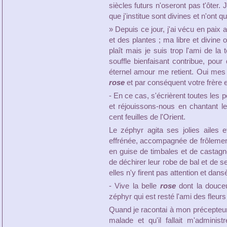
siècles futurs n'oseront pas t'ôter.
que j'institue sont divines et n'ont 
» Depuis ce jour, j'ai vécu en paix
et des plantes ; ma libre et divine 
plaît mais je suis trop l'ami de la 
souffle bienfaisant contribue, pour
éternel amour me retient. Oui mes c
rose
et par conséquent votre frère e
- En ce cas, s'écrièrent toutes les p
et réjouissons-nous en chantant 
cent feuilles de l'Orient.
Le zéphyr agita ses jolies ailes
effrénée, accompagnée de frôlemen
en guise de timbales et de castagnet
de déchirer leur robe de bal et de
elles n'y firent pas attention et dans
- Vive la belle
rose
dont la douceu
zéphyr qui est resté l'ami des fleurs 
Quand je racontai à mon précepteur c
malade et qu'il fallait m'admini