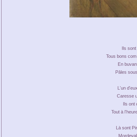
Ils son
Tous bons comp
En buvant
Pâles sous
L'un d'eux
Caresse u
Ils ont 
Tout à l'heur
Là sont Pi
Mordeval,