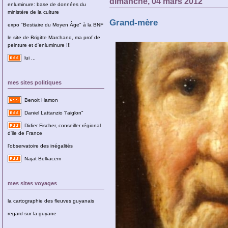
dimanche, 04 mars 2012
enluminure: base de données du
ministère de la culture
Grand-mère
expo "Bestiaire du Moyen Âge" à la BNF
le site de Brigitte Marchand, ma prof de
peinture et d'enluminure !!!
lui ...
mes sites politiques
Benoit Hamon
Daniel Lattanzio 'l'aiglon"
Didier Fischer, conseiller régional
d'ile de France
l'observatoire des inégalités
Najat Belkacem
mes sites voyages
la cartographie des fleuves guyanais
regard sur la guyane