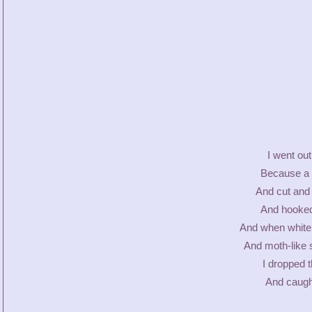
I went out
Because a 
And cut and
And hooked 
And when white
And moth-like s
I dropped t
And caught 