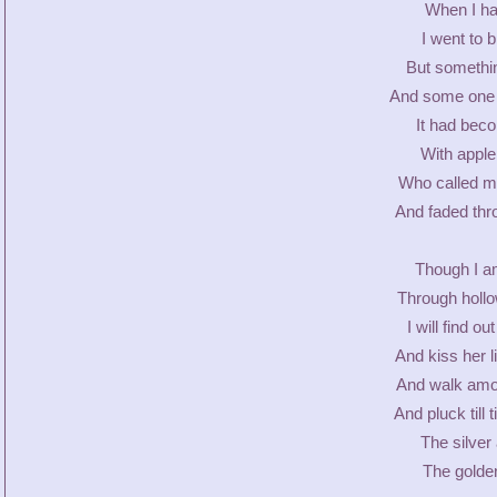
When I had
I went to b
But somethin
And some one 
It had beco
With apple
Who called m
And faded thro
Though I a
Through hollow
I will find 
And kiss her l
And walk amo
And pluck till
The silver
The golden