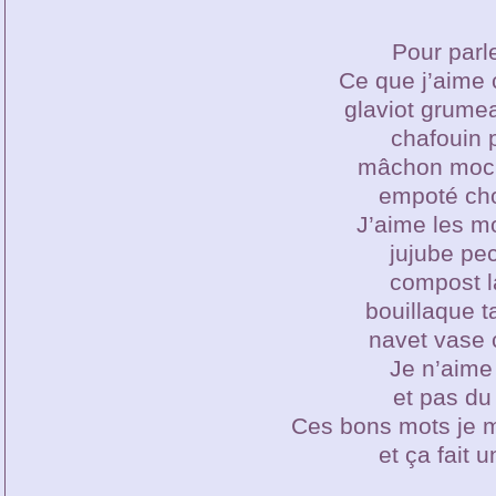
Pour parle
Ce que j’aime c
glaviot grume
chafouin 
mâchon moc
empoté cho
J’aime les mo
jujube pe
compost l
bouillaque 
navet vase 
Je n’aime 
et pas du 
Ces bons mots je me
et ça fait 