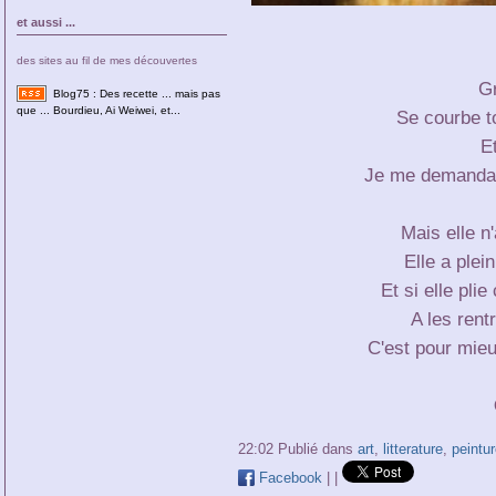
et aussi ...
des sites au fil de mes découvertes
G
Blog75 : Des recette ... mais pas
que ... Bourdieu, Ai Weiwei, et...
Se courbe to
E
Je me demandais
Mais elle n'
Elle a plei
Et si elle pl
A les rent
C'est pour mie
22:02 Publié dans
art
,
litterature
,
peintur
Facebook
|
|