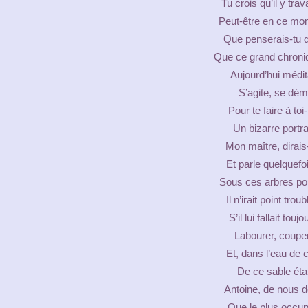
Tu crois qu’il y trav
Peut-être en ce mo
Que penserais-tu do
Que ce grand chroni
Aujourd’hui médit
S’agite, se dém
Pour te faire à t
Un bizarre portra
Mon maître, dirais
Et parle quelquefo
Sous ces arbres pou
Il n’irait point tro
S’il lui fallait to
Labourer, couper,
Et, dans l’eau de 
De ce sable éta
Antoine, de nous de
Que le plus occupé