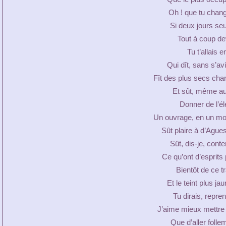
Oh ! que tu chang
Si deux jours seu
Tout à coup dev
Tu t’allais e
Qui dît, sans s’avi
Fît des plus secs char
Et sût, même aux
Donner de l’él
Un ouvrage, en un mot
Sût plaire à d’Agues
Sût, dis-je, conte
Ce qu’ont d’esprits pl
Bientôt de ce t
Et le teint plus ja
Tu dirais, repren
J’aime mieux mettre 
Que d’aller folle