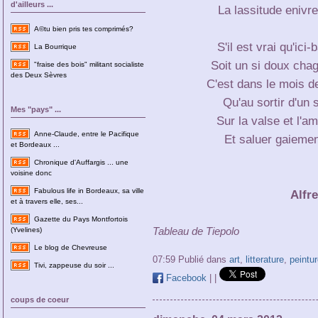
d'ailleurs ...
La lassitude enivre
A©tu bien pris tes comprimés?
S'il est vrai qu'ici
La Bourrique
Soit un si doux chag
"fraise des bois" militant socialiste
des Deux Sèvres
C'est dans le mois d
Qu'au sortir d'un 
Mes "pays" ...
Sur la valse et l'a
Anne-Claude, entre le Pacifique
Et saluer gaiement
et Bordeaux ...
Chronique d'Auffargis ... une
voisine donc
Fabulous life in Bordeaux, sa ville
Alfr
et à travers elle, ses...
Gazette du Pays Montfortois
Tableau de Tiepolo
(Yvelines)
Le blog de Chevreuse
07:59 Publié dans
art
,
litterature
,
peintur
Tivi, zappeuse du soir ...
Facebook
|
|
coups de coeur