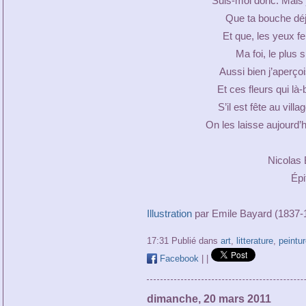
Suis-moi donc. Mais j
Que ta bouche déj
Et que, les yeux f
Ma foi, le plus 
Aussi bien j’aperçoi
Et ces fleurs qui là
S’il est fête au vill
On les laisse aujourd’
Nicolas 
Épi
Illustration
par Emile Bayard (1837-
17:31 Publié dans
art
,
litterature
,
peintur
Facebook
|
|
dimanche, 20 mars 2011