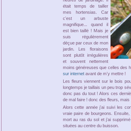
heures de jardinage. Il
était temps de tailler
mes hortensias. Car
c'est un arbuste
magnifique... quand il
est bien taillé ! Mais je
suis régulièrement
déçue par ceux de mon
jardin. Les floraisons
sont plutôt irrégulières
et souvent nettement
moins généreuses que celles des ho
sur internet
avant de m'y mettre !
Les fleurs viennent sur le bois po
longtemps je taillais un peu trop sé
donc pas du tout ! Alors ces derniè
de mal faire ! donc des fleurs, mais 
Alors cette année j'ai suivi les co
vraie paire de bourgeons. Ensuite, j
mort au ras du sol et j'ai supprimé 
situées au centre du buisson.