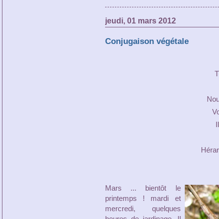
jeudi, 01 mars 2012
Conjugaison végétale
T
Nou
V
I
Hérar
Mars ... bientôt le
printemps ! mardi et
mercredi, quelques