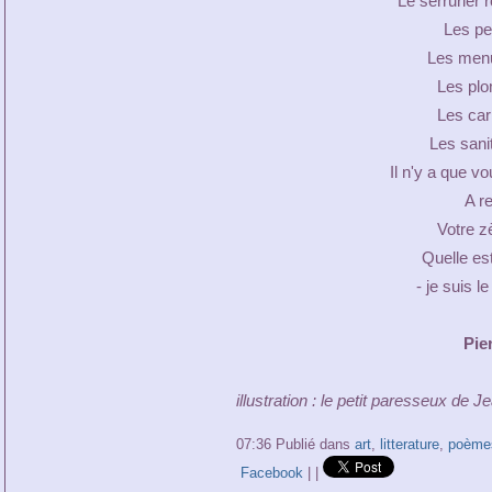
Le serrurier r
Les pe
Les menu
Les plo
Les car
Les sani
Il n'y a que v
A r
Votre z
Quelle est
- je suis 
Pie
illustration : le petit paresseux de 
07:36 Publié dans
art
,
litterature
,
poème
Facebook
|
|