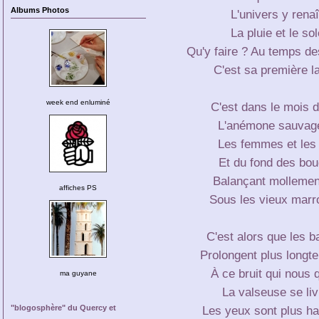
Albums Photos
L'univers y renaît
La pluie et le sol
Qu'y faire ? Au temps des
C'est sa première l
week end enluminé
C'est dans le mois d
L'anémone sauvage
Les femmes et les f
Et du fond des boud
Balançant mollement
affiches PS
Sous les vieux marr
C'est alors que les ba
Prolongent plus longte
À ce bruit qui nous q
ma guyane
La valseuse se liv
Les yeux sont plus ha
"blogosphère" du Quercy et