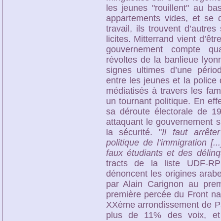
les jeunes "rouillent" au ba
appartements vides, et se d
travail, ils trouvent d’autr
licites. Mitterrand vient d’êt
gouvernement compte qua
révoltes de la banlieue lyo
signes ultimes d’une pério
entre les jeunes et la police
médiatisés à travers les fa
un tournant politique. En eff
sa déroute électorale de 19
attaquant le gouvernement su
la sécurité. "
Il faut arrête
politique de l’immigration [
faux étudiants et des délinq
tracts de la liste UDF-R
dénoncent les origines arab
par Alain Carignon au pre
première percée du Front nat
XXème arrondissement de Par
plus de 11% des voix, e