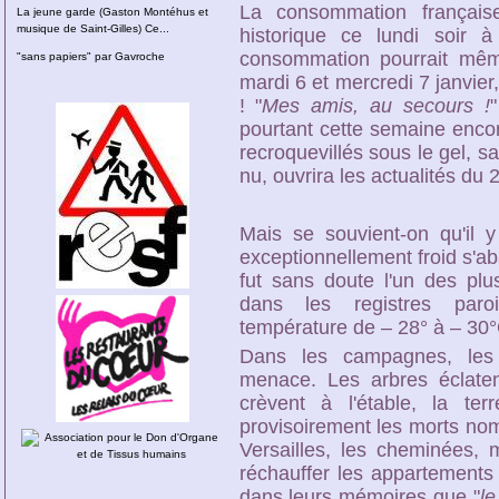
La consommation française 
La jeune garde (Gaston Montéhus et
musique de Saint-Gilles) Ce...
historique ce lundi soir
consommation pourrait mê
"sans papiers" par Gavroche
mardi 6 et mercredi 7 janvier,
! "
Mes amis, au secours !
pourtant cette semaine encor
recroquevillés sous le gel, s
nu, ouvrira les actualités du 
Mais se souvient-on qu'il 
exceptionnellement froid s'ab
fut sans doute l'un des plus
dans les registres paroi
température de – 28° à – 30°
Dans les campagnes, les 
menace. Les arbres éclaten
crèvent à l'étable, la ter
provisoirement les morts nom
Versailles, les cheminées,
réchauffer les appartements
dans leurs mémoires que "
le