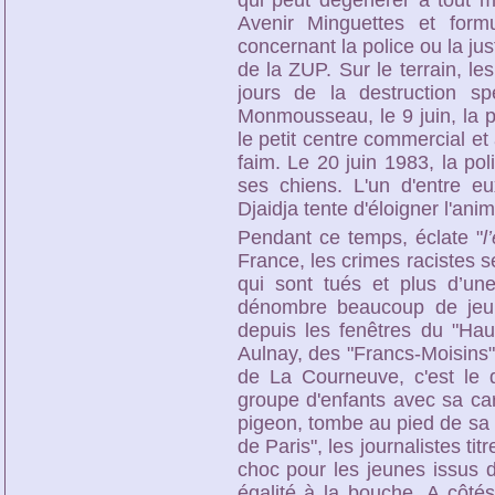
qui peut dégénérer à tout m
Avenir Minguettes et form
concernant la police ou la jus
de la ZUP. Sur le terrain, le
jours de la destruction sp
Monmousseau, le 9 juin, la p
le petit centre commercial et
faim. Le 20 juin 1983, la pol
ses chiens. L'un d'entre e
Djaidja tente d'éloigner l'anima
Pendant ce temps, éclate "
l
France, les crimes racistes 
qui sont tués et plus d’un
dénombre beaucoup de jeun
depuis les fenêtres du "Hau
Aulnay, des "Francs-Moisins" 
de La Courneuve, c'est le 
groupe d'enfants avec sa car
pigeon, tombe au pied de sa ba
de Paris", les journalistes titr
choc pour les jeunes issus d
égalité à la bouche. A côté