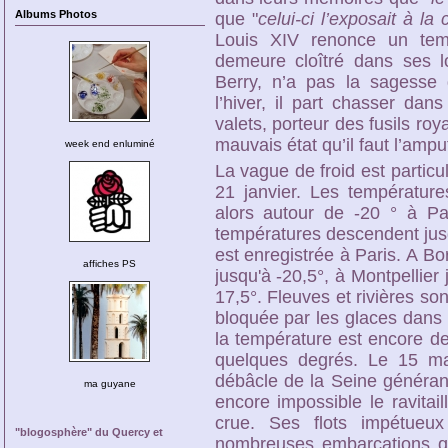
Albums Photos
que "
celui-ci l’exposait à l
Louis XIV renonce un tem
demeure cloîtré dans ses lo
Berry, n’a pas la sagesse d
l’hiver, il part chasser dan
valets, porteur des fusils roy
mauvais état qu’il faut l’amp
week end enluminé
La vague de froid est particu
21 janvier. Les températur
alors autour de -20 ° à Pa
températures descendent jusq
est enregistrée à Paris. A B
affiches PS
jusqu'à -20,5°, à Montpellier 
17,5°. Fleuves et rivières s
bloquée par les glaces dans l
la température est encore de
quelques degrés. Le 15 ma
débâcle de la Seine généran
ma guyane
encore impossible le ravitai
crue. Ses flots impétueu
"blogosphère" du Quercy et
nombreuses embarcations qu