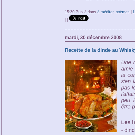
15:30 Publié dans
à méditer
,
poèmes
|
L
|
|
mardi, 30 décembre 2008
Recette de la dinde au Whisk
Une r
amie 
la co
s'en 
pas l
l'affa
peu l
être p
Les i
- din