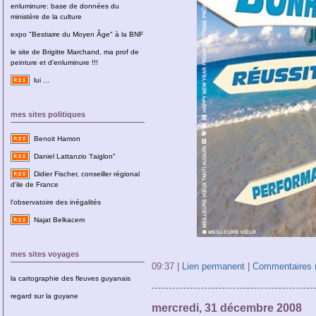
enluminure: base de données du
ministère de la culture
expo "Bestiaire du Moyen Âge" à la BNF
le site de Brigitte Marchand, ma prof de
peinture et d'enluminure !!!
lui ...
mes sites politiques
Benoit Hamon
Daniel Lattanzio 'l'aiglon"
Didier Fischer, conseiller régional
d'ile de France
l'observatoire des inégalités
Najat Belkacem
mes sites voyages
09:37 |
Lien permanent
|
Commentaires (
la cartographie des fleuves guyanais
regard sur la guyane
mercredi, 31 décembre 2008