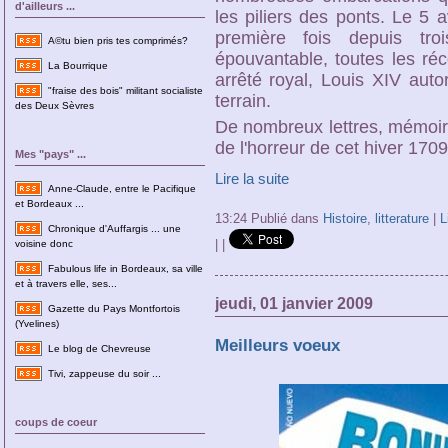
d'ailleurs ...
les piliers des ponts. Le 5 a
première fois depuis tr
A©tu bien pris tes comprimés?
épouvantable, toutes les réc
La Bourrique
arrêté royal, Louis XIV aut
"fraise des bois" militant socialiste
terrain.
des Deux Sèvres
De nombreux lettres, mémoire
de l'horreur de cet hiver 1709
Mes "pays" ...
Lire la suite
Anne-Claude, entre le Pacifique
et Bordeaux ...
13:24 Publié dans
Histoire
,
litterature
|
L
Chronique d'Auffargis ... une
|
|
voisine donc
Fabulous life in Bordeaux, sa ville
et à travers elle, ses...
jeudi, 01 janvier 2009
Gazette du Pays Montfortois
(Yvelines)
Meilleurs voeux
Le blog de Chevreuse
Tivi, zappeuse du soir ...
coups de coeur