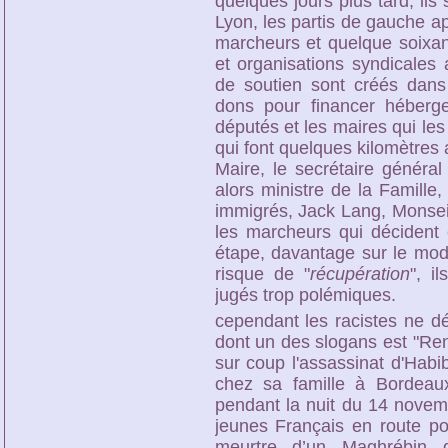
quelques jours plus tard, ils
Lyon, les partis de gauche app
marcheurs et quelque soixant
et organisations syndicales 
de soutien sont créés dans 
dons pour financer héberge
députés et les maires qui les
qui font quelques kilomètre
Maire, le secrétaire généra
alors ministre de la Famille,
immigrés, Jack Lang, Monseig
les marcheurs qui décident 
étape, davantage sur le mode
risque de "
récupération
", i
jugés trop polémiques.
cependant les racistes ne d
dont un des slogans est "Ren
sur coup l'assassinat d'Habi
chez sa famille à Bordeaux,
pendant la nuit du 14 novemb
jeunes Français en route pou
meurtre d’un Maghrébin 