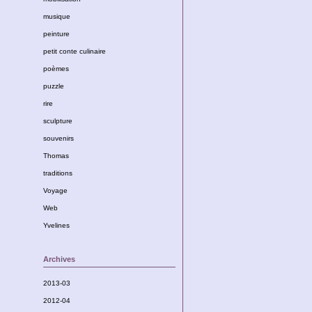
musique
peinture
petit conte culinaire
poèmes
puzzle
rire
sculpture
souvenirs
Thomas
traditions
Voyage
Web
Yvelines
Archives
2013-03
2012-04