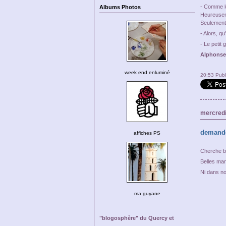
- Comme le
Albums Photos
Heureuseme
Seulement,
- Alors, qu'
- Le petit 
Alphonse 
week end enluminé
20:53 Pub
mercredi
demande
affiches PS
Cherche b
Belles man
Ni dans no
ma guyane
"blogosphère" du Quercy et