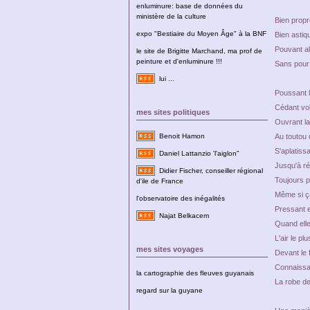
enluminure: base de données du
ministère de la culture
Bien propr
expo "Bestiaire du Moyen Âge" à la BNF
Bien astiq
Pouvant al
le site de Brigitte Marchand, ma prof de
peinture et d'enluminure !!!
Sans pour 
lui ...
Poussant l
Cédant volo
mes sites politiques
Ouvrant la
Au toutou 
Benoit Hamon
S'aplatiss
Daniel Lattanzio 'l'aiglon"
Jusqu'à ré
Didier Fischer, conseiller régional
Toujours p
d'ile de France
Même si ça
l'observatoire des inégalités
Pressant 
Najat Belkacem
Quand elle
L'air le p
mes sites voyages
Devant le f
Connaissan
la cartographie des fleuves guyanais
La robe de
regard sur la guyane