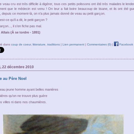
 veau cru est très difficile à digérer, tous ces petits polissons ont été très malades le lend
nt que le médecin est venu ! On leur a fait boire beaucoup de tisane, et ils ont été guér
 depuis ce moment-là, on n'a plus jamais donné de veau au petit garçon.
est-ce qu'il a dit, le petit garçon ?
garçon..., il s'en fiche pas mal.
Allais (À se tordre - 1891)
lié dans
coup de coeur
,
litterature
,
traditions
|
Lien permanent
|
Commentaires (0)
|
Facebook
, 22 décembre 2010
 au Père Noel
eau jeune homme ayant belles manières
ières qu'on ne trouve plus guère
s villes ni dans nos chaumières.