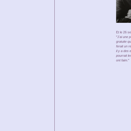
Et le 26 s
"J
'ai une 
gratuite q
ferait un 
il y a des 
pourrait l
ont faim.
"