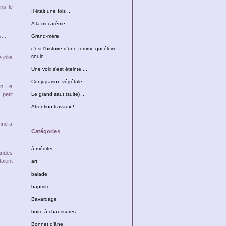
ans le
Il était une fois ...
A la mi-carême
...
Grand-mère
c'est l'histoire d'une femme qui élève
seule...
 jolie
Une voix s'est éteinte ...
Conjugaison végétale
on. Le
petit
Le grand saut (suite) ...
Attention travaux !
onne a
Catégories
à méditer
randes
aient
art
balade
baptiste
Bavardage
boite à chaussures
Bonnet d'âne