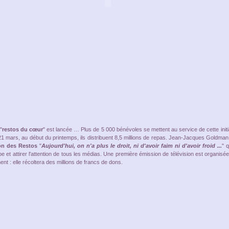
"
restos du cœur
" est lancée … Plus de 5 000 bénévoles se mettent au service de cette initi
1 mars, au début du printemps, ils distribuent 8,5 millions de repas. Jean-Jacques Goldman
n des Restos
"
Aujourd'hui, on n'a plus le droit, ni d'avoir faim ni d'avoir froid ...
" 
ube et attirer l'attention de tous les médias. Une première émission de télévision est organisé
ent : elle récoltera des millions de francs de dons.