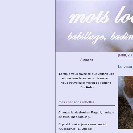
jeudi, 2
À propos
Le veau 
Lorsque vous savez ce que vous voulez
et que vous le voulez suffisamment,
vous trouverez le moyen de l’obtenir.
Jim Rohn
mes chansons rebelles
Changer la vie (Herbert Pagani, musique
de Mikis Théodorakis ),...
El pueblo unido jamas sera vencido
(Quilapayun - S. Ortega) -...