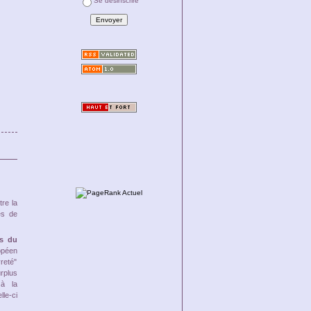
Se désinscrire
tre la
es de
s du
opéen
reté"
rplus
 à la
le-ci