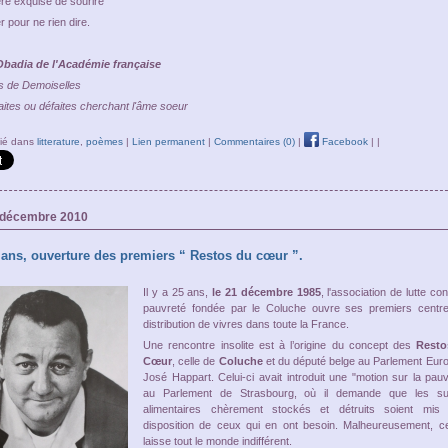
re exquise de sourire
r pour ne rien dire.
badia de l'Académie française
 de Demoiselles
tes ou défaites cherchant l'âme soeur
lié dans
litterature
,
poèmes
|
Lien permanent
|
Commentaires (0)
|
Facebook
|
|
0 décembre 2010
5 ans, ouverture des premiers “ Restos du cœur ”.
Il y a 25 ans,
le 21 décembre 1985
, l'association de lutte con
pauvreté fondée par le Coluche ouvre ses premiers centr
distribution de vivres dans toute la France.
Une rencontre insolite est à l’origine du concept des
Resto
Cœur
, celle de
Coluche
et du député belge au Parlement Eur
José Happart. Celui-ci avait introduit une "motion sur la pauv
au Parlement de Strasbourg, où il demande que les su
alimentaires chèrement stockés et détruits soient mis
disposition de ceux qui en ont besoin. Malheureusement, cel
laisse tout le monde indifférent.