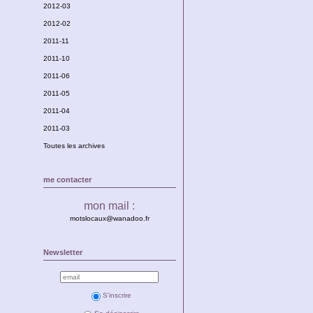
2012-03
2012-02
2011-11
2011-10
2011-06
2011-05
2011-04
2011-03
Toutes les archives
me contacter
mon mail :
motslocaux@wanadoo.fr
Newsletter
S'inscrire