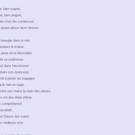
e, bien soigné,
ué, bien peigné,
ler chez les comtesses
autant pincer leurs fesses.
'aveugle dans le noir
ntiers le trottoir.
 porte de la Mercédès
de sa maîtresse.
ant dans l'ascenseur
duire son épaisseur.
rêt à porter les bagages
 le met en nage.
entre ses mains la main des dames
s ont des états d'âme.
lus compréhensif
acultatif.
t l'heure des trains
s meilleurs vins.