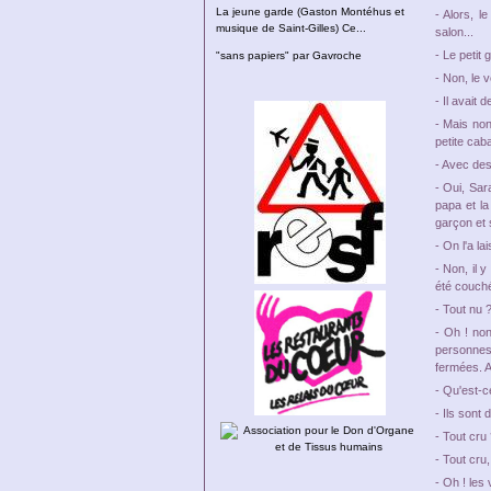
La jeune garde (Gaston Montéhus et
- Alors, l
musique de Saint-Gilles) Ce...
salon...
- Le petit 
"sans papiers" par Gavroche
- Non, le v
- Il avait 
- Mais non,
petite caba
- Avec des
- Oui, Sara
papa et la
garçon et 
- On l'a la
- Non, il 
été couché
- Tout nu 
- Oh ! non
personnes,
fermées. Al
- Qu'est-ce
- Ils sont 
- Tout cru 
- Tout cru,
- Oh ! les v