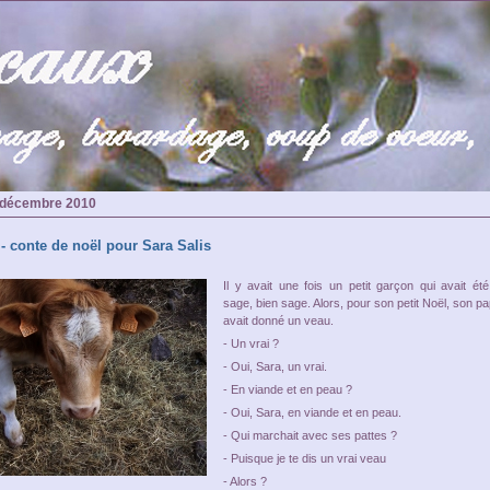
3 décembre 2010
- conte de noël pour Sara Salis
Il y avait une fois un petit garçon qui avait été
sage, bien sage. Alors, pour son petit Noël, son pa
avait donné un veau.
- Un vrai ?
- Oui, Sara, un vrai.
- En viande et en peau ?
- Oui, Sara, en viande et en peau.
- Qui marchait avec ses pattes ?
- Puisque je te dis un vrai veau
- Alors ?