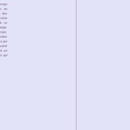
urope
e, au
n des
série
 à ce
elge.
rope.
ntine
a qui
 Quand
hé, on
ux qui