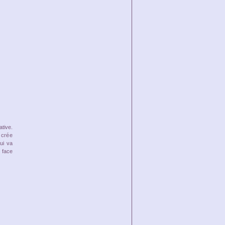
ative.
 crée
qui va
e face