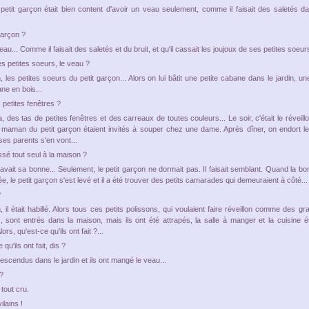
e petit garçon était bien content d'avoir un veau seulement, comme il faisait des saletés d
garçon ?
eau... Comme il faisait des saletés et du bruit, et qu'il cassait les joujoux de ses petites soeurs
des petites soeurs, le veau ?
 les petites soeurs du petit garçon... Alors on lui bâtit une petite cabane dans le jardin, une
ne en bois...
 petites fenêtres ?
, des tas de petites fenêtres et des carreaux de toutes couleurs... Le soir, c'était le réveill
 maman du petit garçon étaient invités à souper chez une dame. Après dîner, on endort le 
ses parents s'en vont...
issé tout seul à la maison ?
y avait sa bonne... Seulement, le petit garçon ne dormait pas. Il faisait semblant. Quand la b
e, le petit garçon s'est levé et il a été trouver des petits camarades qui demeuraient à côté...
?
, il était habillé. Alors tous ces petits polissons, qui voulaient faire réveillon comme des g
 sont entrés dans la maison, mais ils ont été attrapés, la salle à manger et la cuisine ét
ors, qu'est-ce qu'ils ont fait ?...
 qu'ils ont fait, dis ?
descendus dans le jardin et ils ont mangé le veau...
?
 tout cru.
ilains !