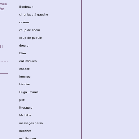
emain.
Bordeaux
is...
chronique à gauche
cinéma
coup de coeur
coup de gueule
dorure
|
|
Elise
enluminures
espace
femmes
Histoire
Hugo...mania
julie
litterature
Mathilde
messages perso ...
militance
mobilisation