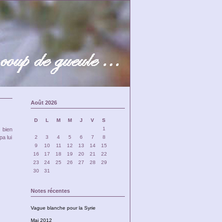
Août 2026
D
L
M
M
J
V
S
1
 bien
pa lui
2
3
4
5
6
7
8
9
10
11
12
13
14
15
16
17
18
19
20
21
22
23
24
25
26
27
28
29
30
31
Notes récentes
Vague blanche pour la Syrie
Mai 2012