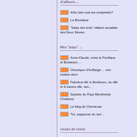
d'ailleurs ...
A©tu bien pris tes comprimés?
La Bourrique
"fraise des bois" militant socialiste
des Deux Sèvres
Mes "pays" ...
Anne-Claude, entre le Pacifique
et Bordeaux ...
Chronique d'Auffargis ... une
voisine donc
Fabulous life in Bordeaux, sa ville
et à travers elle, ses...
Gazette du Pays Montfortois
(Yvelines)
Le blog de Chevreuse
Tivi, zappeuse du soir ...
coups de coeur