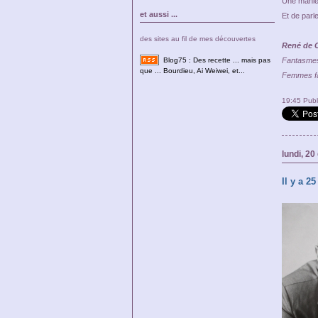
Une maniè
et aussi ...
Et de parle
des sites au fil de mes découvertes
René de O
Fantasmes
Blog75 : Des recette ... mais pas
que ... Bourdieu, Ai Weiwei, et...
Femmes fai
19:45 Pub
lundi, 2
Il y a 2