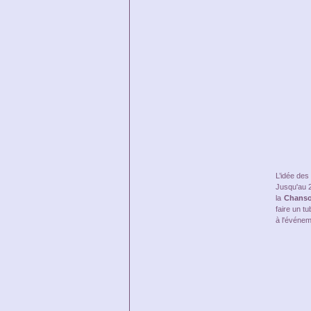
L’idée des 
Jusqu'au 2
la
Chanso
faire un t
à l'événem