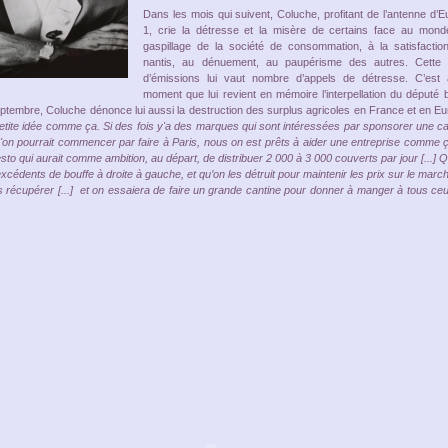
Dans les mois qui suivent, Coluche, profitant de l’antenne d’E
1, crie la détresse et la misère de certains face au mond
gaspillage de la société de consommation, à la satisfactio
nantis, au dénuement, au paupérisme des autres. Cette 
d’émissions lui vaut nombre d’appels de détresse. C’est
moment que lui revient en mémoire l’interpellation du député b
eptembre, Coluche dénonce lui aussi la destruction des surplus agricoles en France et en Eu
petite idée comme ça. Si des fois y'a des marques qui sont intéressées par sponsorer une ca
u'on pourrait commencer par faire à Paris, nous on est prêts à aider une entreprise comme ç
resto qui aurait comme ambition, au départ, de distribuer 2 000 à 3 000 couverts par jour [...]
excédents de bouffe à droite à gauche, et qu’on les détruit pour maintenir les prix sur le marc
es récupérer [...] et on essaiera de faire un grande cantine pour donner à manger à tous ce