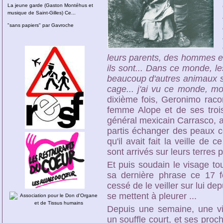
La jeune garde (Gaston Montéhus et
musique de Saint-Gilles) Ce...
"sans papiers" par Gavroche
leurs parents, des hommes e
ils sont... Dans ce monde, le
beaucoup d'autres animaux s
cage... j'ai vu ce monde, mon
dixième fois, Geronimo rac
femme Alope et de ses trois
général mexicain Carrasco, a
partis échanger des peaux co
qu'il avait fait la veille d
sont arrivés sur leurs terres 
Et puis soudain le visage t
sa dernière phrase ce 17 f
cessé de le veiller sur lui de
se mettent à pleurer ...
Depuis une semaine, une vi
un souffle court, et ses proch