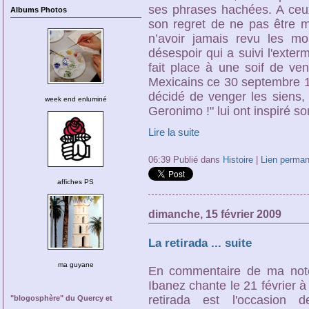
ses phrases hachées. A ceux 
Albums Photos
son regret de ne pas être 
n’avoir jamais revu les mo
désespoir qui a suivi l'exter
fait place à une soif de ven
Mexicains ce 30 septembre 18
décidé de venger les siens,
week end enluminé
Geronimo !" lui ont inspiré s
Lire la suite
06:39 Publié dans
Histoire
|
Lien perman
affiches PS
dimanche, 15 février 2009
La retirada ... suite
ma guyane
En commentaire de ma note
Ibanez chante le 21 février à 
retirada est l'occasion 
"blogosphère" du Quercy et