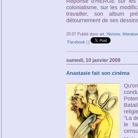
Réponse d'HERGÉ sur les 
colonialisme, sur les modific
travailler, son album pr
détournement de ses dessins (u
20:07 Publié dans
art
,
Histoire
,
litteratur
Facebook
|
|
samedi, 10 janvier 2009
Anastasie fait son cinéma
Qu'o
condu
Pote
Batai
relig
"La d
le fa
censu