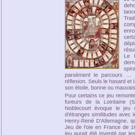
deho
lanc
Tra
comp
enro
cert
dépl
résu
Le b
dern
spir
parsèment le parcours … I
réflexion. Seuls le hasard et 
son étoile, bonne ou mauvais
Pour certains ce jeu remont
fureurs de la Lointaine (S
Noblecourt évoque le jeu 
d'étranges similitudes avec 
Henry-René D'Allemagne, qui
Jeu de l'oie en France de 1
jeu aurait été inventé par l