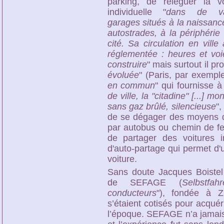
parking, de reléguer la vo
individuelle "
dans de va
garages situés à la naissanc
autostrades, à la périphérie
cité. Sa circulation en ville
réglementée : heures et voi
construire
" mais surtout il p
évoluée
" (Paris, par exempl
en commun
" qui fournisse
de ville, la "citadine" [...] m
sans gaz brûlé, silencieuse
",
de se dégager des moyens d
par autobus ou chemin de fer
de partager des voitures ind
d'auto-partage qui permet d'
voiture.
Sans doute Jacques Boistel d
de SEFAGE (
Selbstfah
conducteurs
"), fondée à 
s’étaient cotisés pour acqué
l’époque. SEFAGE n’a jamai