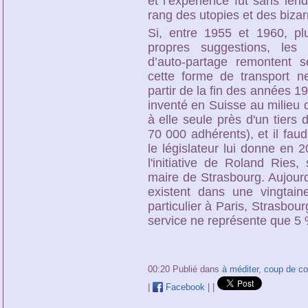
et l’expérience fut sans len
rang des utopies et des bizarr
Si, entre 1955 et 1960, plu
propres suggestions, les 
d’auto-partage remontent
cette forme de transport n
partir de la fin des années 1
inventé en Suisse au milieu 
à elle seule près d'un tiers
70 000 adhérents), et il fau
le législateur lui donne en 
l'initiative de Roland Ries,
maire de Strasbourg. Aujourd
existent dans une vingtain
particulier à Paris, Strasbour
service ne représente que 5 
00:20 Publié dans
à méditer
,
coup de co
|
Facebook
|
|