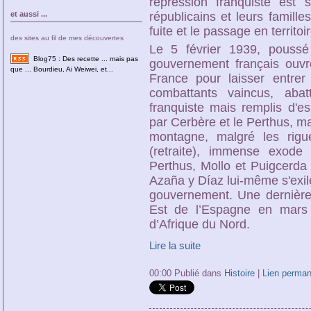
répression franquiste est 
républicains et leurs familles
et aussi ...
fuite et le passage en territoi
des sites au fil de mes découvertes
Le 5 février 1939, poussé 
Blog75 : Des recette ... mais pas
gouvernement français ouvre
que ... Bourdieu, Ai Weiwei, et...
France pour laisser entre
combattants vaincus, abat
franquiste mais remplis d'esp
par Cerbère et le Perthus, ma
montagne, malgré les rigueu
(retraite), immense exode
Perthus, Mollo et Puigcerda 
Azaña y Díaz lui-même s'exile
gouvernement. Une dernière 
Est de l’Espagne en mars e
d’Afrique du Nord.
Lire la suite
00:00 Publié dans
Histoire
|
Lien perman