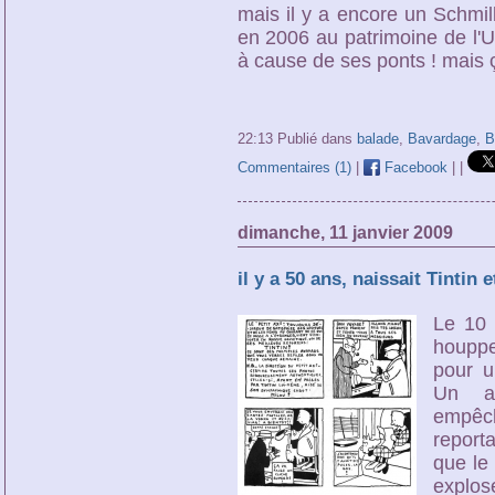
mais il y a encore un Schmil
en 2006 au patrimoine de l'U
à cause de ses ponts ! mais ç
22:13 Publié dans
balade
,
Bavardage
,
B
Commentaires (1)
|
Facebook
|
|
dimanche, 11 janvier 2009
il y a 50 ans, naissait Tintin 
Le 10 
houppe
pour u
Un ag
empêc
report
que le 
explose