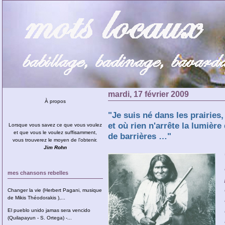
mardi, 17 février 2009
À propos
"Je suis né dans les prairies,
et où rien n'arrête la lumière 
Lorsque vous savez ce que vous voulez
et que vous le voulez suffisamment,
de barrières …"
vous trouverez le moyen de l’obtenir.
Jim Rohn
mes chansons rebelles
Changer la vie (Herbert Pagani, musique
de Mikis Théodorakis ),...
El pueblo unido jamas sera vencido
(Quilapayun - S. Ortega) -...