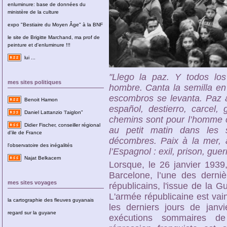
enluminure: base de données du
ministère de la culture
expo "Bestiaire du Moyen Âge" à la BNF
le site de Brigitte Marchand, ma prof de
peinture et d'enluminure !!!
lui ...
"Llego la paz. Y todos lo
mes sites politiques
hombre. Canta la semilla en 
escombros se levanta. Paz a 
Benoit Hamon
español, destierro, carcel, 
Daniel Lattanzio 'l'aiglon"
chemins sont pour l’homme c
Didier Fischer, conseiller régional
au petit matin dans les si
d'ile de France
décombres. Paix à la mer, a
l'observatoire des inégalités
l’Espagnol : exil, prison, guer
Najat Belkacem
Lorsque, le 26 janvier 1939,
Barcelone, l’une des derni
mes sites voyages
républicains, l'issue de la G
L'armée républicaine est vai
la cartographie des fleuves guyanais
les derniers jours de janvi
regard sur la guyane
exécutions sommaires de 