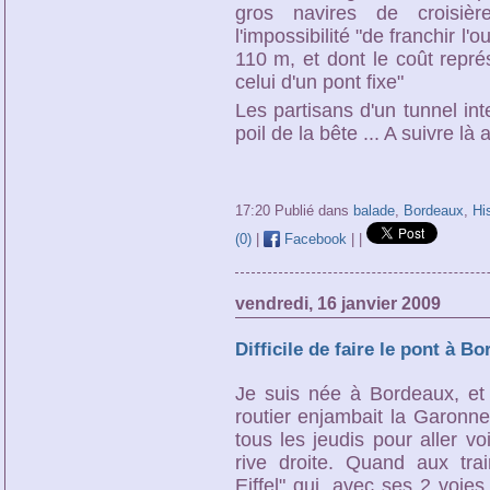
gros navires de croisièr
l'impossibilité "de franchir l
110 m, et dont le coût repré
celui d'un pont fixe"
Les partisans d'un tunnel in
poil de la bête ... A suivre là a
17:20 Publié dans
balade
,
Bordeaux
,
His
(0)
|
Facebook
|
|
vendredi, 16 janvier 2009
Difficile de faire le pont à Bo
Je suis née à Bordeaux, et l
routier enjambait la Garonne
tous les jeudis pour aller v
rive droite. Quand aux trai
Eiffel" qui, avec ses 2 voies,