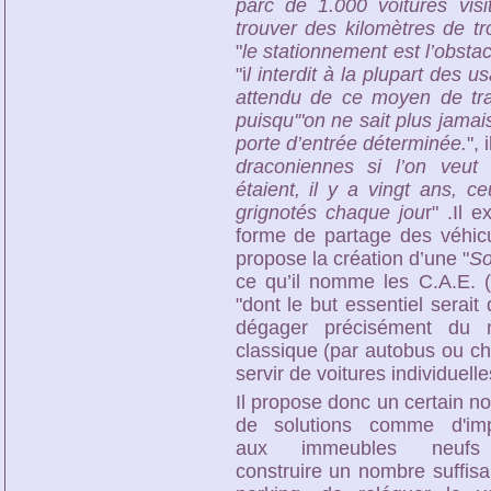
parc de 1.000 voitures vis
trouver des kilomètres de tr
"
le stationnement est l’obsta
"i
l interdit à la plupart des u
attendu de ce moyen de tran
puisqu'"on ne sait plus jamai
porte d’entrée déterminée.
", 
draconiennes si l’on veut
étaient, il y a vingt ans, c
grignotés chaque jou
r" .Il 
forme de partage des véhic
propose la création d’une "
So
ce qu’il nomme les C.A.E. (
"dont le but essentiel serait d
dégager précisément du
classique (par autobus ou ch
servir de voitures individuelle
Il propose donc un certain n
de solutions comme d'im
aux immeubles neuf
construire un nombre suffisa