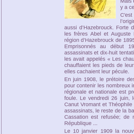
Mais 
y a c
C'est
l’ori
aussi d’Hazebrouck. Forte 
les frères Abel et Auguste P
région d’Hazebrouck de 1895 
Emprisonnés au début 190
assassinats et dix-huit tenta
les avait appelés « Les chau
chauffaient les pieds de leu
elles cachaient leur pécule.
En juin 1908, le prétoire de
pour contenir les nombreux i
régionale et nationale est p
foule. Le vendredi 26 juin, l
Canut Vromant et Théophile
assassinats, le reste de la b
Cassation est refusée; de
République ...
Le 10 janvier 1909 la nouve