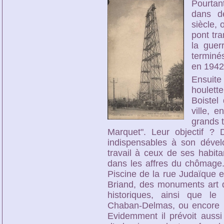
Pourta
dans d
siècle,
pont tr
la guer
terminé
en 1942
Ensuit
houlett
Boistel 
ville, e
grands 
Marquet". Leur objectif ? 
indispensables à son déve
travail à ceux de ses habit
dans les affres du chômage. 
Piscine de la rue Judaïque e
Briand, des monuments art
historiques, ainsi que le
Chaban-Delmas, ou encore le
Evidemment il prévoit auss