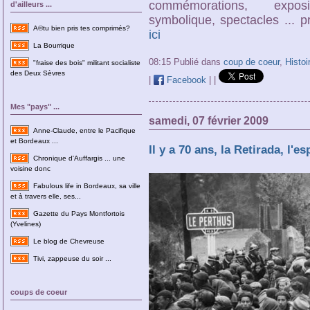
commémorations, expos
d'ailleurs ...
symbolique, spectacles ...
A©tu bien pris tes comprimés?
ici
La Bourrique
08:15 Publié dans
coup de coeur
,
Histoi
"fraise des bois" militant socialiste
des Deux Sèvres
|
Facebook
|
|
Mes "pays" ...
samedi, 07 février 2009
Anne-Claude, entre le Pacifique
et Bordeaux ...
Il y a 70 ans, la Retirada, l'es
Chronique d'Auffargis ... une
voisine donc
Fabulous life in Bordeaux, sa ville
et à travers elle, ses...
Gazette du Pays Montfortois
(Yvelines)
Le blog de Chevreuse
Tivi, zappeuse du soir ...
coups de coeur