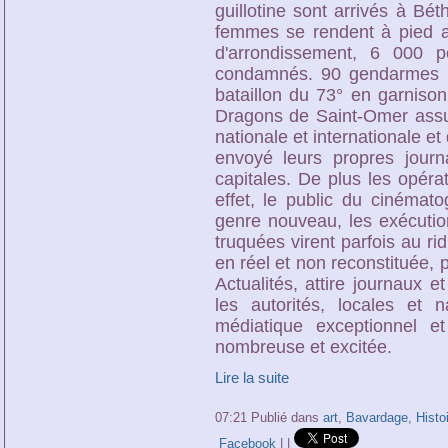
guillotine sont arrivés à B
femmes se rendent à pied au
d'arrondissement, 6 000 
condamnés. 90 gendarmes à
bataillon du 73° en garniso
Dragons de Saint-Omer assure
nationale et internationale 
envoyé leurs propres journa
capitales. De plus les opéra
effet, le public du cinémato
genre nouveau, les exécution
truquées virent parfois au ri
en réel et non reconstituée,
Actualités, attire journaux 
les autorités, locales et 
médiatique exceptionnel 
nombreuse et excitée.
Lire la suite
07:21 Publié dans
art
,
Bavardage
,
Histo
Facebook
|
|