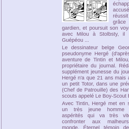
échapp
accusé
réussi
grâce 
gardien, et poursuit son voy
avec Milou à Stolbsty, il
Guépéou ...
Le dessinateur belge Geo
pseudonyme Hergé (d'après 
aventure de Tintin et Milo
propriétaire du journal. Ré
supplément jeunesse du jour
Hergé n'a que 21 ans mais a
un petit Totor, dans une pr
(Chef de Patrouille) des Ha
scouts appelé Le Boy-Scout 
Avec Tintin, Hergé met en 
un très jeune homme 
aspérités qui va très vi
confronter aux malheu
monde. Éternel témoin d